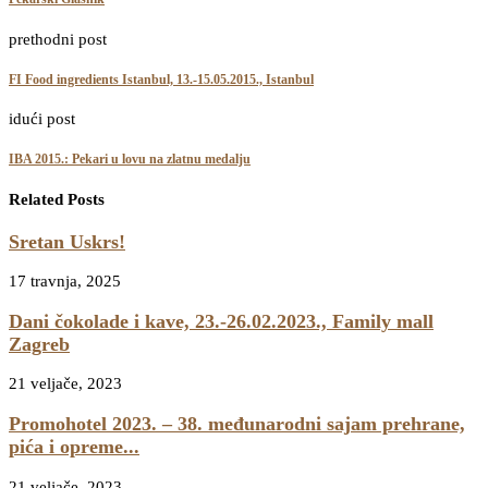
prethodni post
FI Food ingredients Istanbul, 13.-15.05.2015., Istanbul
idući post
IBA 2015.: Pekari u lovu na zlatnu medalju
Related Posts
Sretan Uskrs!
17 travnja, 2025
Dani čokolade i kave, 23.-26.02.2023., Family mall
Zagreb
21 veljače, 2023
Promohotel 2023. – 38. međunarodni sajam prehrane,
pića i opreme...
21 veljače, 2023