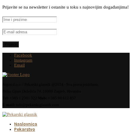
Prijavite se na newsletter i ostanite u toku s najnovijim događanjima!
Facebook
Instagram
Email
Argos d.o.o. / Pekarski glasnik @2024 - Sva prava pridržana.
Prilaz Gjure Deželića 74, 10000 Zagreb, Hrvatska
Tel:
+385 1 2301 322
Mob:
+ 385 98 612 857
E-mail:
info@pekarskiglasnik.com
Naslovnica
Pekarstvo