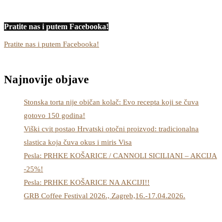
Pratite nas i putem Facebooka!
Pratite nas i putem Facebooka!
Najnovije objave
Stonska torta nije običan kolač: Evo recepta koji se čuva
gotovo 150 godina!
Viški cvit postao Hrvatski otočni proizvod: tradicionalna
slastica koja čuva okus i miris Visa
Pesla: PRHKE KOŠARICE / CANNOLI SICILIANI – AKCIJA
-25%!
Pesla: PRHKE KOŠARICE NA AKCIJI!!
GRB Coffee Festival 2026., Zagreb,16.-17.04.2026.