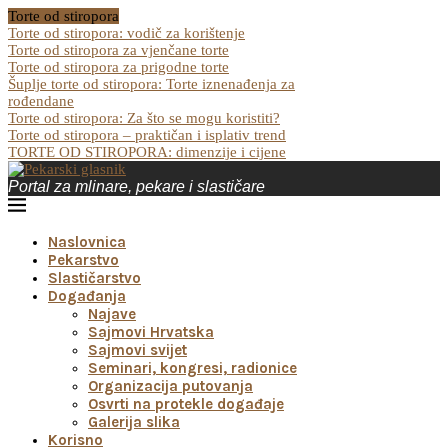
Torte od stiropora
Torte od stiropora: vodič za korištenje
Torte od stiropora za vjenčane torte
Torte od stiropora za prigodne torte
Šuplje torte od stiropora: Torte iznenađenja za
rođendane
Torte od stiropora: Za što se mogu koristiti?
Torte od stiropora – praktičan i isplativ trend
TORTE OD STIROPORA: dimenzije i cijene
Portal za mlinare, pekare i slastičare
Naslovnica
Pekarstvo
Slastičarstvo
Događanja
Najave
Sajmovi Hrvatska
Sajmovi svijet
Seminari, kongresi, radionice
Organizacija putovanja
Osvrti na protekle događaje
Galerija slika
Korisno