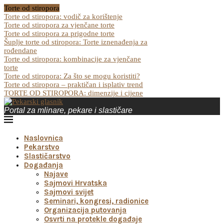
Torte od stiropora
Torte od stiropora: vodič za korištenje
Torte od stiropora za vjenčane torte
Torte od stiropora za prigodne torte
Šuplje torte od stiropora: Torte iznenađenja za
rođendane
Torte od stiropora: kombinacije za vjenčane
torte
Torte od stiropora: Za što se mogu koristiti?
Torte od stiropora – praktičan i isplativ trend
TORTE OD STIROPORA: dimenzije i cijene
Portal za mlinare, pekare i slastičare
Naslovnica
Pekarstvo
Slastičarstvo
Događanja
Najave
Sajmovi Hrvatska
Sajmovi svijet
Seminari, kongresi, radionice
Organizacija putovanja
Osvrti na protekle događaje