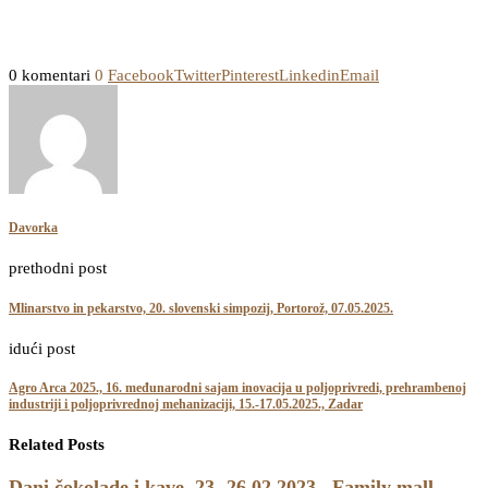
0 komentari
0
Facebook
Twitter
Pinterest
Linkedin
Email
Davorka
prethodni post
Mlinarstvo in pekarstvo, 20. slovenski simpozij, Portorož, 07.05.2025.
idući post
Agro Arca 2025., 16. međunarodni sajam inovacija u poljoprivredi, prehrambenoj
industriji i poljoprivrednoj mehanizaciji, 15.-17.05.2025., Zadar
Related Posts
Dani čokolade i kave, 23.-26.02.2023., Family mall