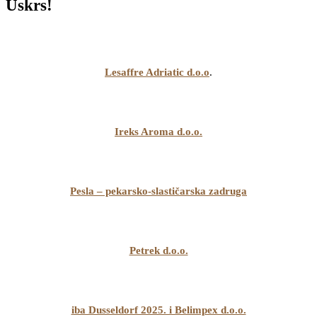
Uskrs!
Lesaffre Adriatic d.o.o
.
Ireks Aroma d.o.o.
Pesla – pekarsko-slastičarska zadruga
Petrek d.o.o.
iba Dusseldorf 2025. i Belimpex d.o.o.