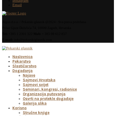
Instagram
Email
Argos d.o.o. / Pekarski glasnik @2024 - Sva prava pridržana.
Prilaz Gjure Deželića 74, 10000 Zagreb, Hrvatska
Tel:
+385 1 2301 322
Mob:
+ 385 98 612 857
E-mail:
info@pekarskiglasnik.com
Naslovnica
Pekarstvo
Slastičarstvo
Događanja
Najave
Sajmovi Hrvatska
Sajmovi svijet
Seminari, kongresi, radionice
Organizacija putovanja
Osvrti na protekle događaje
Galerija slika
Korisno
Stručne knjige