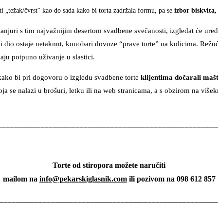
iti „težak/čvrst“ kao do sada kako bi torta zadržala formu, pa se
izbor biskvita,
tanjuri s tim najvažnijim desertom svadbene svečanosti, izgledat će ur
i dio ostaje netaknut, konobari dovoze “prave torte” na kolicima. Režuć
žaju potpuno uživanje u slastici.
ra kako bi pri dogovoru o izgledu svadbene torte
klijentima dočarali maš
a se nalazi u brošuri, letku ili na web stranicama, a s obzirom na višekr
________________________________________________________
Torte od stiropora možete naručiti
mailom na
info@pekarskiglasnik.com
ili pozivom na 098 612 857
________________________________________________________