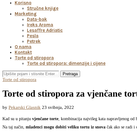
Korisno
Stručne knjige
Marketing
Data-bak
Ireks Aroma
Lesaffre Adriatic
Pesla
Petrek
O nama
Kontakt
Torte od stiropora
Torte od stiropora: dimenzije i cijene
Pretraga
Torte od stiropora
Torte od stiropora za vjenčane tor
by
Pekarski Glasnik
23 svibnja, 2022
Kad su u pitanju
vjenčane torte
, kombinacija najvišeg kata napravljenog od b
Na taj način,
mladenci mogu dobiti veliku tortu iz snova
čak ako se radi i