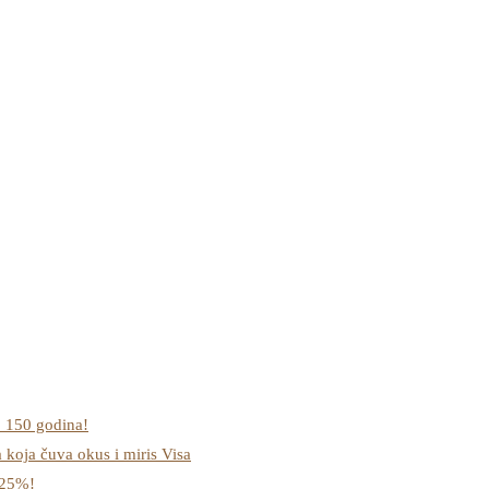
o 150 godina!
a koja čuva okus i miris Visa
-25%!