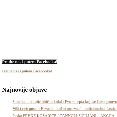
Pratite nas i putem Facebooka!
Pratite nas i putem Facebooka!
Najnovije objave
Stonska torta nije običan kolač: Evo recepta koji se čuva gotov
Viški cvit postao Hrvatski otočni proizvod: tradicionalna slastic
Pesla: PRHKE KOŠARICE / CANNOLI SICILIANI – AKCIJA 