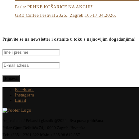
Pesla: PRHKE KOŠARICE NA AKCIJI!!
GRB Coffee Festival 2026., Zagreb,16.-17.04.2026.
Prijavite se na newsletter i ostanite u toku s najnovijim događanjima!
Facebook
Instagram
Email
Argos d.o.o. / Pekarski glasnik @2024 - Sva prava pridržana.
Prilaz Gjure Deželića 74, 10000 Zagreb, Hrvatska
Tel:
+385 1 2301 322
Mob:
+ 385 98 612 857