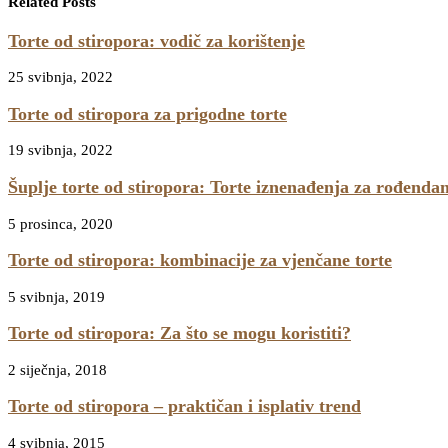
Related Posts
Torte od stiropora: vodič za korištenje
25 svibnja, 2022
Torte od stiropora za prigodne torte
19 svibnja, 2022
Šuplje torte od stiropora: Torte iznenađenja za rođenda
5 prosinca, 2020
Torte od stiropora: kombinacije za vjenčane torte
5 svibnja, 2019
Torte od stiropora: Za što se mogu koristiti?
2 siječnja, 2018
Torte od stiropora – praktičan i isplativ trend
4 svibnja, 2015