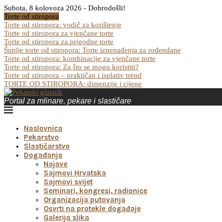
Subota, 8 kolovoza 2026 - Dobrodošli!
Torte od stiropora
Torte od stiropora: vodič za korištenje
Torte od stiropora za vjenčane torte
Torte od stiropora za prigodne torte
Šuplje torte od stiropora: Torte iznenađenja za rođendane
Torte od stiropora: kombinacije za vjenčane torte
Torte od stiropora: Za što se mogu koristiti?
Torte od stiropora – praktičan i isplativ trend
TORTE OD STIROPORA: dimenzije i cijene
Portal za mlinare, pekare i slastičare
Naslovnica
Pekarstvo
Slastičarstvo
Događanja
Najave
Sajmovi Hrvatska
Sajmovi svijet
Seminari, kongresi, radionice
Organizacija putovanja
Osvrti na protekle događaje
Galerija slika