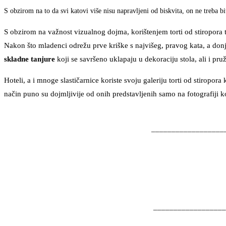
S obzirom na to da svi katovi više nisu napravljeni od biskvita, on ne treba b
S obzirom na važnost vizualnog dojma, korištenjem torti od stiropora 
Nakon što mladenci odrežu prve kriške s najvišeg, pravog kata, a donj
skladne tanjure
koji se savršeno uklapaju u dekoraciju stola, ali i pru
Hoteli, a i mnoge slastičarnice koriste svoju galeriju torti od stiropo
način puno su dojmljivije od onih predstavljenih samo na fotografiji koj
__________________
__________________