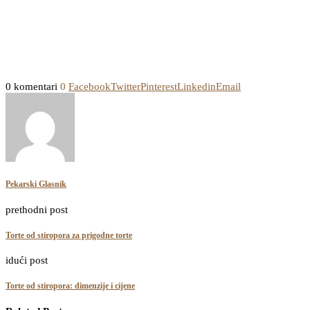
0 komentari
0
Facebook
Twitter
Pinterest
Linkedin
Email
Pekarski Glasnik
prethodni post
Torte od stiropora za prigodne torte
idući post
Torte od stiropora: dimenzije i cijene