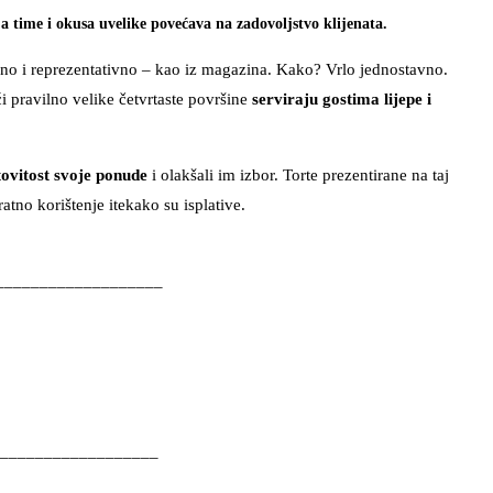
 a time i okusa uvelike povećava na zadovoljstvo klijenata.
edno i reprezentativno – kao iz magazina. Kako? Vrlo jednostavno.
i pravilno velike četvrtaste površine
serviraju gostima lijepe i
tovitost svoje ponude
i olakšali im izbor. Torte prezentirane na taj
atno korištenje itekako su isplative.
___________________
__________________