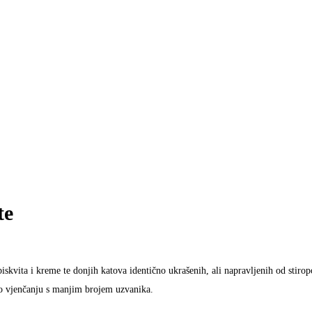
te
iskvita i kreme te donjih katova identično ukrašenih, ali napravljenih od stiro
 o vjenčanju s manjim brojem uzvanika.