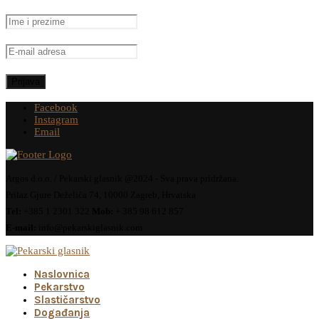
Facebook
Instagram
Email
Argos d.o.o. / Pekarski glasnik @2024 - Sva prava pridržana.
Prilaz Gjure Deželića 74, 10000 Zagreb, Hrvatska
Tel:
+385 1 2301 322
Mob:
+ 385 98 612 857
E-mail:
info@pekarskiglasnik.com
Naslovnica
Pekarstvo
Slastičarstvo
Događanja