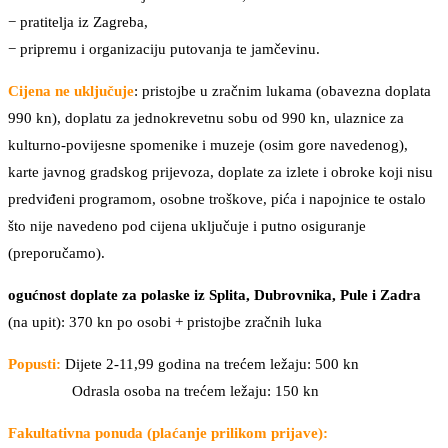
− pratitelja iz Zagreba,
− pripremu i organizaciju putovanja te jamčevinu.
Cijena ne uključuje
: pristojbe u zračnim lukama (obavezna doplata
990 kn), doplatu za jednokrevetnu sobu od 990 kn, ulaznice za
kulturno-povijesne spomenike i muzeje (osim gore navedenog),
karte javnog gradskog prijevoza, doplate za izlete i obroke koji nisu
predviđeni programom, osobne troškove, pića i napojnice te ostalo
što nije navedeno pod cijena uključuje i putno osiguranje
(preporučamo).
ogućnost doplate za polaske iz Splita, Dubrovnika, Pule i Zadra
(na upit): 370 kn po osobi + pristojbe zračnih luka
Popusti:
Dijete 2-11,99 godina na trećem ležaju: 500 kn
Odrasla osoba na trećem ležaju: 150 kn
Fakultativna ponuda (plaćanje prilikom prijave):