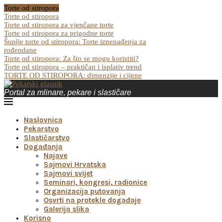
Torte od stiropora
Torte od stiropora
Torte od stiropora za vjenčane torte
Torte od stiropora za prigodne torte
Šuplje torte od stiropora: Torte iznenađenja za
rođendane
Torte od stiropora: Za što se mogu koristiti?
Torte od stiropora – praktičan i isplativ trend
TORTE OD STIROPORA: dimenzije i cijene
Portal za mlinare, pekare i slastičare
Naslovnica
Pekarstvo
Slastičarstvo
Događanja
Najave
Sajmovi Hrvatska
Sajmovi svijet
Seminari, kongresi, radionice
Organizacija putovanja
Osvrti na protekle događaje
Galerija slika
Korisno