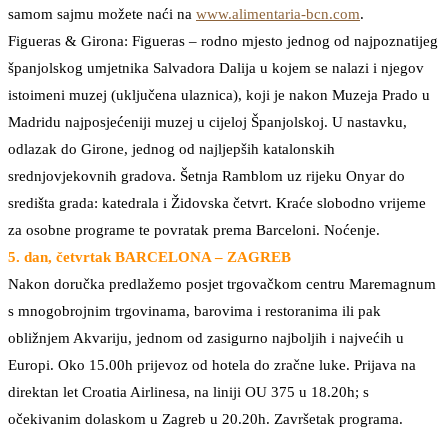
samom sajmu možete naći na
www.alimentaria-bcn.com
.
Figueras & Girona: Figueras – rodno mjesto jednog od najpoznatijeg
španjolskog umjetnika Salvadora Dalija u kojem se nalazi i njegov
istoimeni muzej (uključena ulaznica), koji je nakon Muzeja Prado u
Madridu najposjećeniji muzej u cijeloj Španjolskoj. U nastavku,
odlazak do Girone, jednog od najljepših katalonskih
srednjovjekovnih gradova. Šetnja Ramblom uz rijeku Onyar do
središta grada: katedrala i Židovska četvrt. Kraće slobodno vrijeme
za osobne programe te povratak prema Barceloni. Noćenje.
5. dan, četvrtak BARCELONA – ZAGREB
Nakon doručka predlažemo posjet trgovačkom centru Maremagnum
s mnogobrojnim trgovinama, barovima i restoranima ili pak
obližnjem Akvariju, jednom od zasigurno najboljih i najvećih u
Europi. Oko 15.00h prijevoz od hotela do zračne luke. Prijava na
direktan let Croatia Airlinesa, na liniji OU 375 u 18.20h; s
očekivanim dolaskom u Zagreb u 20.20h. Završetak programa.