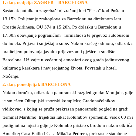
1. dan, nedjelja ZAGREB – BARCELONA
Sastanak putnika u zagrebačkoj zračnoj luci ''Pleso'' kod Pošte u
13.15h. Polijetanje zrakoplova za Barcelonu na direktnom letu
Croatie Airlinesa, OU 374 u 15.20h. Po dolasku u Barcelonu u
17.30h obavljanje pograničnih formalnosti te prijevoz autobusom
do hotela. Prijava i smještaj u sobe. Nakon kraćeg odmora, odlazak s
pratiteljem putovanja javnim prijevozom i pješice u središte
Barcelone. Uživajte u večernjoj atmosferi ovog grada jedinstvenog
kulturnog karaktera i nevjerojatnog života. Povratak u hotel.
Noćenje.
2. dan, ponedjeljak BARCELONA
Nakon doručka, odlazak u panoramski razgled grada: Montjuic, gdje
je smješten Olimpijski sportski kompleks; Gradonačelnikov
vidikovac, s kojeg se pruža prekrasan panoramski pogled na grad;
terminal Maritimo, trajektna luka; Kolumbov spomenik, visok 60 m i
podignut na mjestu gdje je Kolumbo pristao s brodom nakon otkrića
Amerike; Casa Batllo i Casa Mila/La Pedrera, prekrasne stambene