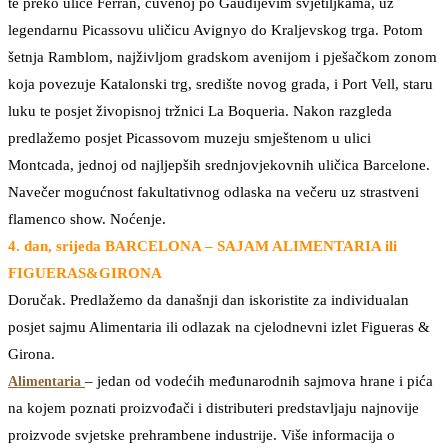
te preko ulice Ferran, čuvenoj po Gaudijevim svjetiljkama, uz
legendarnu Picassovu uličicu Avignyo do Kraljevskog trga. Potom
šetnja Ramblom, najživljom gradskom avenijom i pješačkom zonom
koja povezuje Katalonski trg, središte novog grada, i Port Vell, staru
luku te posjet živopisnoj tržnici La Boqueria. Nakon razgleda
predlažemo posjet Picassovom muzeju smještenom u ulici
Montcada, jednoj od najljepših srednjovjekovnih uličica Barcelone.
Navečer mogućnost fakultativnog odlaska na večeru uz strastveni
flamenco show. Noćenje.
4. dan, srijeda BARCELONA –
SAJAM ALIMENTARIA ili
FIGUERAS&GIRONA
Doručak. Predlažemo da današnji dan iskoristite za individualan
posjet sajmu Alimentaria ili odlazak na cjelodnevni izlet Figueras &
Girona.
– jedan od vodećih međunarodnih sajmova hrane i pića
Alimentaria
na kojem poznati proizvođači i distributeri predstavljaju najnovije
proizvode svjetske prehrambene industrije. Više informacija o