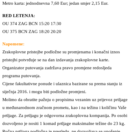
Metro karta: jednodnevna 7,60 Eur; jedan smjer 2,15 Eur.
RED LETENJA:
OU 374 ZAG BCN 15:20 17:30
OU 375 BCN ZAG 18:20 20:20
Napomene:
Zrakoplovne pristojbe podložne su promjenama i konačni iznos
pristojbi potvrđuje se na dan izdavanja zrakoplovne karte.
Organizator putovanja zadržava pravo promjene redosljeda
programa putovanja.
Cijene fakultativne ponude i ulaznica bazirane su prema stanju iz
siječnja 2016. i mogu biti podložne promjeni.
Molimo da obratite pažnju o propisima vezanim uz prijevoz prtljage
u međunarodnom zračnom prometu, kao i na težinu i količinu Vaše
prtljage. Za prtljagu je odgovorna zrakoplovna kompanija. Po osobi
dozvoljeno je nositi 1 komad prtljage maksimalne težine do 23 kg.
Ručna prtljaga podložna je pregledu, ne dozvoljava se unošenje