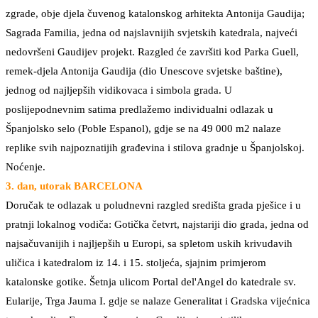
zgrade, obje djela čuvenog katalonskog arhitekta Antonija Gaudija;
Sagrada Familia, jedna od najslavnijih svjetskih katedrala, najveći
nedovršeni Gaudijev projekt. Razgled će završiti kod Parka Guell,
remek-djela Antonija Gaudija (dio Unescove svjetske baštine),
jednog od najljepših vidikovaca i simbola grada. U
poslijepodnevnim satima predlažemo individualni odlazak u
Španjolsko selo (Poble Espanol), gdje se na 49 000 m2 nalaze
replike svih najpoznatijih građevina i stilova gradnje u Španjolskoj.
Noćenje.
3. dan, utorak BARCELONA
Doručak te odlazak u poludnevni razgled središta grada pješice i u
pratnji lokalnog vodiča: Gotička četvrt, najstariji dio grada, jedna od
najsačuvanijih i najljepših u Europi, sa spletom uskih krivudavih
uličica i katedralom iz 14. i 15. stoljeća, sjajnim primjerom
katalonske gotike. Šetnja ulicom Portal del'Angel do katedrale sv.
Eularije, Trga Jauma I. gdje se nalaze Generalitat i Gradska vijećnica