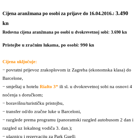
3.490
Cijena aranžmana po osobi za prijave do 16.04.2016.:
kn
Redovna cijena aranžmana po osobi u dvokrevetnoj sobi: 3.690 kn
Pristojbe u zračnim lukama, po osobi: 990 kn
Cijena uključuje:
− povratni prijevoz zrakoplovom iz Zagreba (ekonomska klasa) do
Barcelone,
− smještaj u hotelu
Rialto 3*
ili sl. u dvokrevetnoj sobi na osnovi 4
noćenja s doručkom;
− boravišnu/turističku pristojbu,
− transfer od/do zračne luke u Barceloni,
− razglede prema programu (panoramski razgled autobusom 2 dan i
razgled uz lokalnog vodiča 3. dan.);
− ulaznicu i rezervaciju za Park Guell;