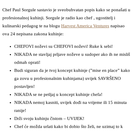
Chef Paul Sorgule sastavio je sveobuhvatan popis kako se ponašati u
profesionalnoj kuhinji. Sorgule je radio kao chef , ugostitelj i
kulinarski pedagog te na blogu
Harvest America Ventures
napisao
ova 24 nepisana zakona kuhinje:
CHEFOVI noževi su CHEFOVI noževi! Ruke k sebi!
NIKADA ne stavljaj prljave noževe u sudoper ako ih ne misliš
odmah oprati!
Budi siguran da je tvoj koncept kuhinje (”mise en place” kako
ga zovu u profesionalnim kuhinjama) uvijek SAVRŠENO
postavljen!
NIKADA se ne petljaj u koncept kuhinje chefa!
NIKADA nemoj kasniti, uvijek dođi na vrijeme ili 15 minuta
ranije!
Drži svoju kuhinju čistom – UVIJEK!
Chef će možda urlati kako bi dobio što želi, ne uzimaj to k