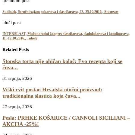
prethodni post
Sudback, Stručni sajam pekarstva i slastičarstva, 22.-25.10.2016., Stuttgart
idući post
INTERSLAST, Međunarodni kongres slastičarstva, sladoledarstva i konditorstva,
11.-12.10.2016., Tuhelj
Related Posts
Stonska torta nije običan kolač: Evo recepta koji se
čuva...
31 srpnja, 2026
Viški cvit postao Hrvatski otočni proizvod:
tradicionalna slastica koja čuva...
27 srpnja, 2026
Pesla: PRHKE KOŠARICE / CANNOLI SICILIANI –
AKCIJA -25%!