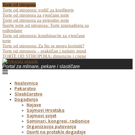
Torte od stiropora
Torte od stiropora: vodič za korištenje
Torte od stiropora za vjenčane torte
Torte od stiropora za prigodne torte
Šuplje torte od stiropora: Torte iznenađenja za
rođendane
Torte od stiropora: kombinacije za vjenčane
torte
Torte od stiropora: Za što se mogu koristiti?
Torte od stiropora – praktičan i isplativ trend
TORTE OD STIROPORA: dimenzije i cijene
Portal za mlinare, pekare i slastičare
Naslovnica
Pekarstvo
Slastičarstvo
Događanja
Najave
Sajmovi Hrvatska
Sajmovi svijet
Seminari, kongresi, radionice
Organizacija putovanja
Osvrti na protekle događaje