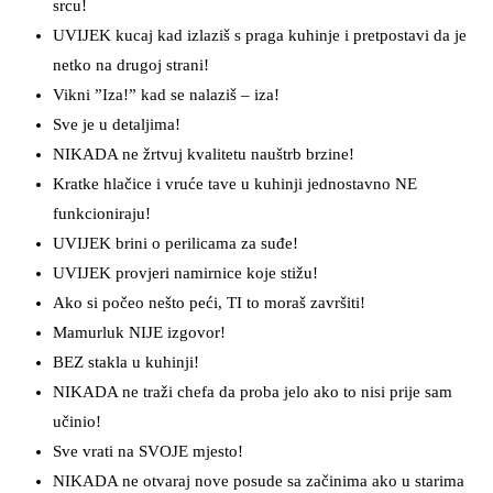
srcu!
UVIJEK kucaj kad izlaziš s praga kuhinje i pretpostavi da je
netko na drugoj strani!
Vikni ”Iza!” kad se nalaziš – iza!
Sve je u detaljima!
NIKADA ne žrtvuj kvalitetu nauštrb brzine!
Kratke hlačice i vruće tave u kuhinji jednostavno NE
funkcioniraju!
UVIJEK brini o perilicama za suđe!
UVIJEK provjeri namirnice koje stižu!
Ako si počeo nešto peći, TI to moraš završiti!
Mamurluk NIJE izgovor!
BEZ stakla u kuhinji!
NIKADA ne traži chefa da proba jelo ako to nisi prije sam
učinio!
Sve vrati na SVOJE mjesto!
NIKADA ne otvaraj nove posude sa začinima ako u starima