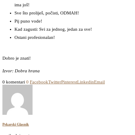
ima još!
Sve što proliješ, počisti, ODMAH!
Pij puno vode!
Kad zagusti: Svi za jednog, jedan za sve!
Ostani profesionalan!
Dobro je znati!
Izvor: Dobra hrana
0 komentari
0
Facebook
Twitter
Pinterest
Linkedin
Email
Pekarski Glasnik