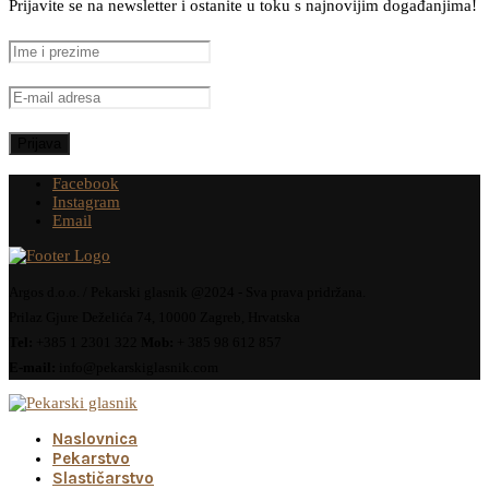
Prijavite se na newsletter i ostanite u toku s najnovijim događanjima!
Facebook
Instagram
Email
Argos d.o.o. / Pekarski glasnik @2024 - Sva prava pridržana.
Prilaz Gjure Deželića 74, 10000 Zagreb, Hrvatska
Tel:
+385 1 2301 322
Mob:
+ 385 98 612 857
E-mail:
info@pekarskiglasnik.com
Naslovnica
Pekarstvo
Slastičarstvo