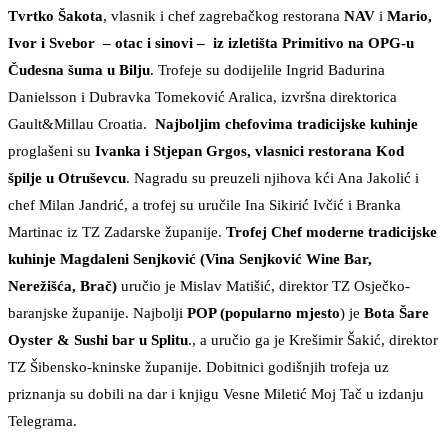
Tvrtko Šakota
, vlasnik i chef zagrebačkog restorana
NAV
i
Mario,
Ivor i Svebor – otac i sinovi – iz izletišta Primitivo na OPG-u
Čudesna šuma u Bilju
. Trofeje su dodijelile Ingrid Badurina
Danielsson i Dubravka Tomeković Aralica, izvršna direktorica
Gault&Millau Croatia.
Najboljim chefovima tradicijske kuhinje
proglašeni su
Ivanka i Stjepan Grgos, vlasnici restorana Kod
špilje u Otruševcu
. Nagradu su preuzeli njihova kći Ana Jakolić i
chef Milan Jandrić, a trofej su uručile Ina Sikirić Ivčić i Branka
Martinac iz TZ Zadarske županije.
Trofej Chef moderne tradicijske
kuhinje Magdaleni Senjković (Vina Senjković Wine Bar,
Nerežišća, Brač)
uručio je Mislav Matišić, direktor TZ Osječko-
baranjske županije. Najbolji
POP (popularno mjesto
) je
Bota Šare
Oyster & Sushi bar u Splitu
., a uručio ga je Krešimir Šakić, direktor
TZ Šibensko-kninske županije. Dobitnici godišnjih trofeja uz
priznanja su dobili na dar i knjigu Vesne Miletić Moj Tač u izdanju
Telegrama.