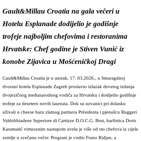
Gault&Millau Croatia na gala večeri u
Hotelu Esplanade dodijelio je godišnje
trofeje najboljim chefovima i restoranima
Hrvatske: Chef godine je Stiven Vunić iz
konobe Zijavica u Mošćeničkoj Dragi
Gault&Millau Croatia je u utorak, 17. 03.2026., u Smaragdnoj
dvorani hotela Esplanade Zagreb proslavio izlazak devetog izdanja
dvojezičnog međunarodnog vodiča za Hrvatsku i dodijelio godišnje
trofeje za desetero novih laureata. Dok su uzvanici pri dolasku
uživali u cheese baru zlatnog partnera Présidenta i pjenušcu Ruggeri
Valdobbiadene Superiore di Cartizze D.O.C.G. Brut, harfistica Doris
Karamatić virtuoznim nastupom uvela je više od sto chefova iz cijele
zemlje u svečanu večer. Program je vodio Frano Ridjan, a