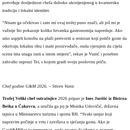
potvrđuje dosljednost chefa duboko ukorijenjenog u kvarnersku
tradiciju i lokalni identitet.
“Nisam ga očekivao i zato mi ovaj trofej puno znači, ali još mi je
važnije što pokazuje koliko hrvatska gastronomija napreduje. Ako
smo uspjeli konobu na plaži pretvoriti u restoran koji potiče goste da
otkrivaju lokalnu ribu i male proizvođače, onda vjerujem da cijela
scena ima snagu rasti u istom smjeru”, rekao je Vunić i posebno
zahvalio supruzi Tei, s kojom gradi svoju poslovnu priču.
Chef godine G&M 2026. – Stiven Vunic
Trofej Veliki chef sutrašnjice
2026 pripao je
Ines Jurišić iz Bistroa
Beška u Čakovcu
, a uručila ga joj je Monika Udovičić, državna
tajnica u Ministarstvu turizma i sporta RH. “Svaki tanjur koji
napravim počinje u vrtu i završava u sjećanju gosta. Ako je
Gault&Millau to prepoznao, onda znamo da idemo u pravom