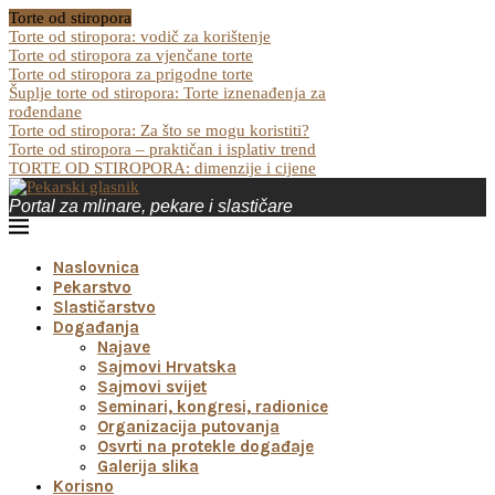
Torte od stiropora
Torte od stiropora: vodič za korištenje
Torte od stiropora za vjenčane torte
Torte od stiropora za prigodne torte
Šuplje torte od stiropora: Torte iznenađenja za
rođendane
Torte od stiropora: Za što se mogu koristiti?
Torte od stiropora – praktičan i isplativ trend
TORTE OD STIROPORA: dimenzije i cijene
Portal za mlinare, pekare i slastičare
Naslovnica
Pekarstvo
Slastičarstvo
Događanja
Najave
Sajmovi Hrvatska
Sajmovi svijet
Seminari, kongresi, radionice
Organizacija putovanja
Osvrti na protekle događaje
Galerija slika
Korisno