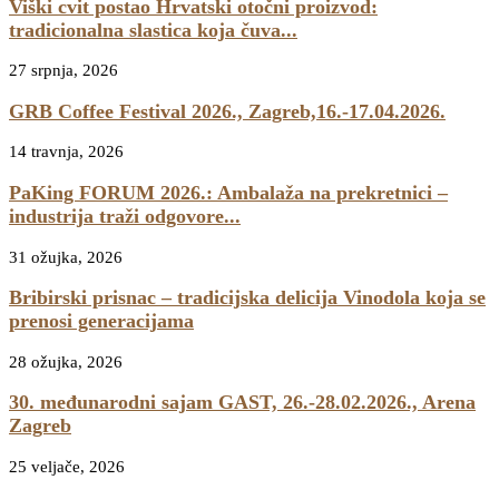
Viški cvit postao Hrvatski otočni proizvod:
tradicionalna slastica koja čuva...
27 srpnja, 2026
GRB Coffee Festival 2026., Zagreb,16.-17.04.2026.
14 travnja, 2026
PaKing FORUM 2026.: Ambalaža na prekretnici –
industrija traži odgovore...
31 ožujka, 2026
Bribirski prisnac – tradicijska delicija Vinodola koja se
prenosi generacijama
28 ožujka, 2026
30. međunarodni sajam GAST, 26.-28.02.2026., Arena
Zagreb
25 veljače, 2026