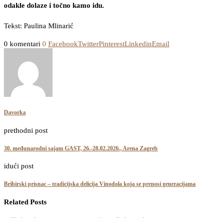
odakle dolaze i točno kamo idu.
Tekst: Paulina Mlinarić
0 komentari
0
Facebook
Twitter
Pinterest
Linkedin
Email
Davorka
prethodni post
30. međunarodni sajam GAST, 26.-28.02.2026., Arena Zagreb
idući post
Bribirski prisnac – tradicijska delicija Vinodola koja se prenosi generacijama
Related Posts