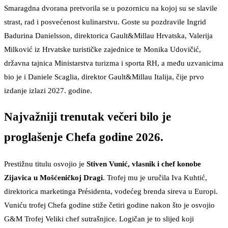
Smaragdna dvorana pretvorila se u pozornicu na kojoj su se slavile
strast, rad i posvećenost kulinarstvu. Goste su pozdravile Ingrid
Badurina Danielsson, direktorica Gault&Millau Hrvatska, Valerija
Milković iz Hrvatske turističke zajednice te Monika Udovičić,
državna tajnica Ministarstva turizma i sporta RH, a među uzvanicima
bio je i Daniele Scaglia, direktor Gault&Millau Italija, čije prvo
izdanje izlazi 2027. godine.
Najvažniji trenutak večeri bilo je
proglašenje Chefa godine 2026.
Prestižnu titulu osvojio je
Stiven Vunić, vlasnik i chef konobe
Zijavica u Mošćeničkoj Dragi
. Trofej mu je uručila Iva Kuhtić,
direktorica marketinga Présidenta, vodećeg brenda sireva u Europi.
Vuniću trofej Chefa godine stiže četiri godine nakon što je osvojio
G&M Trofej Veliki chef sutrašnjice. Logičan je to slijed koji