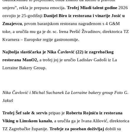
smjeru”, rekla je prepuna emocija.
Trofej Mladi talent godine
2026
osvojio je 25-godišnji
Danijel Biro iz restorana i vinarije Josić u
Zmajevcu
, prvom baranjskom restoranu nagrađenom s 4 G&M
toke, a uručila mu ga je dr. sc. Irena Peršić Živadinov, direktorica TZ
Kvarnera – Europske regije gastronomije.
Najbolja slastičarka je Nika Čavlović (22) iz zagrebačkog
restorana ManO2,
a trofej joj je uručio Ladislav Gadoši iz La
Lorraine Bakery Group.
Nika Čavlović i Michal Suchanek La Lorraine bakery group Foto G.
Jakuš
Trofej Šef sale & servis
pripao je
Robertu Rojniću iz restorana
Viking u Limskom kanalu
, a uručila ga je Ivana Alilović, direktorica
TZ Zagrebačke županije.
Trofeje za poseban doživljaj
dobili su