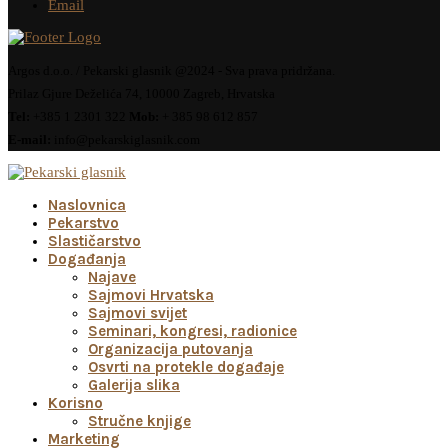
Email
Argos d.o.o. / Pekarski glasnik @2024 - Sva prava pridržana.
Prilaz Gjure Deželića 74, 10000 Zagreb, Hrvatska
Tel:
+385 1 2301 322
Mob:
+ 385 98 612 857
E-mail:
info@pekarskiglasnik.com
Naslovnica
Pekarstvo
Slastičarstvo
Događanja
Najave
Sajmovi Hrvatska
Sajmovi svijet
Seminari, kongresi, radionice
Organizacija putovanja
Osvrti na protekle događaje
Galerija slika
Korisno
Stručne knjige
Marketing