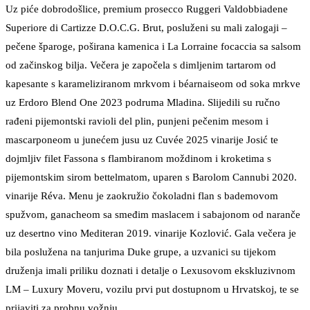
Uz piće dobrodošlice, premium prosecco Ruggeri Valdobbiadene
Superiore di Cartizze D.O.C.G. Brut, posluženi su mali zalogaji –
pečene šparoge, poširana kamenica i La Lorraine focaccia sa salsom
od začinskog bilja. Večera je započela s dimljenim tartarom od
kapesante s karameliziranom mrkvom i béarnaiseom od soka mrkve
uz Erdoro Blend One 2023 podruma Mladina. Slijedili su ručno
rađeni pijemontski ravioli del plin, punjeni pečenim mesom i
mascarponeom u junećem jusu uz Cuvée 2025 vinarije Josić te
dojmljiv filet Fassona s flambiranom moždinom i kroketima s
pijemontskim sirom bettelmatom, uparen s Barolom Cannubi 2020.
vinarije Réva. Menu je zaokružio čokoladni flan s bademovom
spužvom, ganacheom sa smeđim maslacem i sabajonom od naranče
uz desertno vino Mediteran 2019. vinarije Kozlović. Gala večera je
bila poslužena na tanjurima Duke grupe, a uzvanici su tijekom
druženja imali priliku doznati i detalje o Lexusovom ekskluzivnom
LM – Luxury Moveru, vozilu prvi put dostupnom u Hrvatskoj, te se
prijaviti za probnu vožnju.