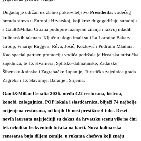
Događaj je održan uz zlatno pokroviteljstvo
Présidenta
, vodećeg
brenda sireva u Europi i Hrvatskoj, koji kroz dugogodišnju suradnju
s Gault&Millau Croatia podupire razmjenu znanja i razvoj mladih
kulinarskih talenata. Ključnu ulogu imali su i La Lorraine Bakery
Group, vinarije Ruggeri, Réva, Josić, Kozlović i Podrumi Mladina.
Kao special partner, promociju vodiča podržala je Hrvatska turistička
zajednica, te TZ Kvarnera, Splitsko-dalmatinske, Zadarske,
Šibensko-kninske i Zagrebačke županije, Turistička zajednica grada
Zagreba i TZ Slavonije, Baranje i Srijema.
Gault&Millau Croatia 2026. među 422 restorana, bistroa,
konobi, zalogajnica, POP lokala i slastičarnica, bilježi 74 najbolje
ocijenjena restorana, od kojih 16 nosi prestižne 4 toke. Deset
novih laureata najrječitiji su dokaz da hrvatsku scenu više ne čini
tek nekoliko frekventnih točaka na karti. Nova kulinarska
renesansa buja diljem zemlje, u rukama chefova koji znaju