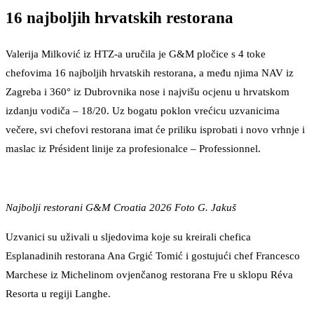
16 najboljih hrvatskih restorana
Valerija Milković iz HTZ-a uručila je G&M pločice s 4 toke
chefovima 16 najboljih hrvatskih restorana, a među njima NAV iz
Zagreba i 360° iz Dubrovnika nose i najvišu ocjenu u hrvatskom
izdanju vodiča – 18/20. Uz bogatu poklon vrećicu uzvanicima
večere, svi chefovi restorana imat će priliku isprobati i novo vrhnje i
maslac iz Président linije za profesionalce – Professionnel.
Najbolji restorani G&M Croatia 2026 Foto G. Jakuš
Uzvanici su uživali u sljedovima koje su kreirali chefica
Esplanadinih restorana Ana Grgić Tomić i gostujući chef Francesco
Marchese iz Michelinom ovjenčanog restorana Fre u sklopu Réva
Resorta u regiji Langhe.