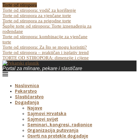
Torte od stiropora
Torte od stiropora: vodič za korištenje
Torte od stiropora za vjenčane torte
Torte od stiropora za prigodne torte
Šuplje torte od stiropora: Torte iznenađenja za
rođendane
Torte od stiropora: kombinacije za vjenčane
torte
Torte od stiropora: Za što se mogu koristiti?
Torte od stiropora – praktičan i isplativ trend
TORTE OD STIROPORA: dimenzije i cijene
Portal za mlinare, pekare i slastičare
Naslovnica
Pekarstvo
Slastičarstvo
Događanja
Najave
Sajmovi Hrvatska
Sajmovi svijet
Seminari, kongresi, radionice
Organizacija putovanja
Osvrti na protekle događaje