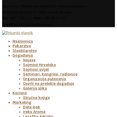
Argos d.o.o. / Pekarski glasnik @2024 - Sva prava pridržana.
Prilaz Gjure Deželića 74, 10000 Zagreb, Hrvatska
Tel:
+385 1 2301 322
Mob:
+ 385 98 612 857
E-mail:
info@pekarskiglasnik.com
Naslovnica
Pekarstvo
Slastičarstvo
Događanja
Najave
Sajmovi Hrvatska
Sajmovi svijet
Seminari, kongresi, radionice
Organizacija putovanja
Osvrti na protekle događaje
Galerija slika
Korisno
Stručne knjige
Marketing
Data-bak
Ireks Aroma
Lesaffre Adriatic