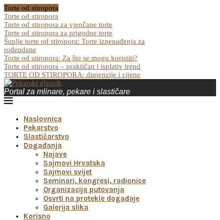
Torte od stiropora
Torte od stiropora
Torte od stiropora za vjenčane torte
Torte od stiropora za prigodne torte
Šuplje torte od stiropora: Torte iznenađenja za
rođendane
Torte od stiropora: Za što se mogu koristiti?
Torte od stiropora – praktičan i isplativ trend
TORTE OD STIROPORA: dimenzije i cijene
Portal za mlinare, pekare i slastičare
Naslovnica
Pekarstvo
Slastičarstvo
Događanja
Najave
Sajmovi Hrvatska
Sajmovi svijet
Seminari, kongresi, radionice
Organizacija putovanja
Osvrti na protekle događaje
Galerija slika
Korisno