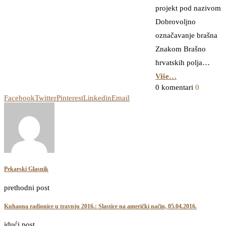
projekt pod nazivom
Dobrovoljno
označavanje brašna
Znakom Brašno
hrvatskih polja…
Više…
0 komentari
0
Facebook
Twitter
Pinterest
Linkedin
Email
Pekarski Glasnik
prethodni post
Kuhaona radionice u travnju 2016.: Slastice na američki način, 05.04.2016.
idući post