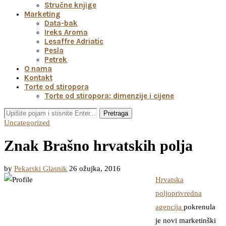
Stručne knjige
Marketing
Data-bak
Ireks Aroma
Lesaffre Adriatic
Pesla
Petrek
O nama
Kontakt
Torte od stiropora
Torte od stiropora: dimenzije i cijene
Pretraga
Uncategorized
Znak Brašno hrvatskih polja
by
Pekarski Glasnik
26 ožujka, 2016
Hrvatska
poljoprivredna
agencija
pokrenula
je novi marketinški