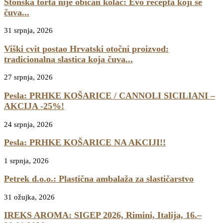
Stonska torta nije običan kolač: Evo recepta koji se
čuva...
31 srpnja, 2026
Viški cvit postao Hrvatski otočni proizvod:
tradicionalna slastica koja čuva...
27 srpnja, 2026
Pesla: PRHKE KOŠARICE / CANNOLI SICILIANI –
AKCIJA -25%!
24 srpnja, 2026
Pesla: PRHKE KOŠARICE NA AKCIJI!!
1 srpnja, 2026
Petrek d.o.o.: Plastična ambalaža za slastičarstvo
31 ožujka, 2026
IREKS AROMA: SIGEP 2026, Rimini, Italija, 16.–