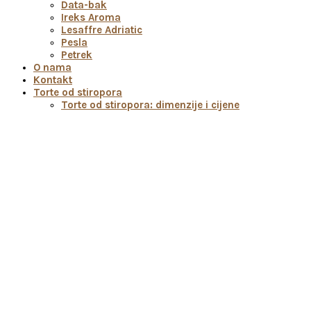
Data-bak
Ireks Aroma
Lesaffre Adriatic
Pesla
Petrek
O nama
Kontakt
Torte od stiropora
Torte od stiropora: dimenzije i cijene