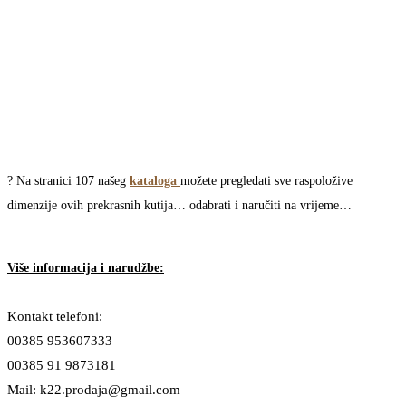
? Na stranici 107 našeg
kataloga
možete pregledati sve raspoložive
dimenzije ovih prekrasnih kutija… odabrati i naručiti na vrijeme…
Više informacija i narudžbe:
Kontakt telefoni:
00385 953607333
00385 91 9873181
Mail: k22.prodaja@gmail.com