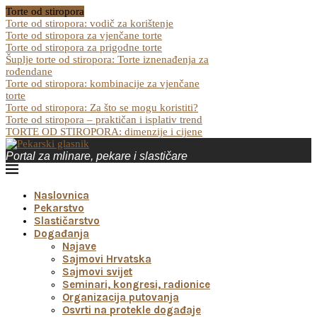
Torte od stiropora
Torte od stiropora: vodič za korištenje
Torte od stiropora za vjenčane torte
Torte od stiropora za prigodne torte
Šuplje torte od stiropora: Torte iznenađenja za
rođendane
Torte od stiropora: kombinacije za vjenčane
torte
Torte od stiropora: Za što se mogu koristiti?
Torte od stiropora – praktičan i isplativ trend
TORTE OD STIROPORA: dimenzije i cijene
Portal za mlinare, pekare i slastičare
Naslovnica
Pekarstvo
Slastičarstvo
Događanja
Najave
Sajmovi Hrvatska
Sajmovi svijet
Seminari, kongresi, radionice
Organizacija putovanja
Osvrti na protekle događaje