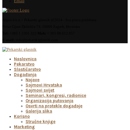
Email
Argos d.o.o. / Pekarski glasnik @2024 - Sva prava pridržana.
Prilaz Gjure Deželića 74, 10000 Zagreb, Hrvatska
Tel:
+385 1 2301 322
Mob:
+ 385 98 612 857
E-mail:
info@pekarskiglasnik.com
Naslovnica
Pekarstvo
Slastičarstvo
Događanja
Najave
Sajmovi Hrvatska
Sajmovi svijet
Seminari, kongresi, radionice
Organizacija putovanja
Osvrti na protekle događaje
Galerija slika
Korisno
Stručne knjige
Marketing