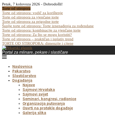
Petak, 7 kolovoza 2026 - Dobrodošli!
Torte od stiropora
Torte od stiropora: vodič za korištenje
Torte od stiropora za vjenčane torte
Torte od stiropora za prigodne torte
Šuplje torte od stiropora: Torte iznenađenja za rođendane
Torte od stiropora: kombinacije za vjenčane torte
Torte od stiropora: Za što se mogu koristiti?
Torte od stiropora – praktičan i isplativ trend
TORTE OD STIROPORA: dimenzije i cijene
Portal za mlinare, pekare i slastičare
Naslovnica
Pekarstvo
Slastičarstvo
Događanja
Najave
Sajmovi Hrvatska
Sajmovi svijet
Seminari, kongresi, radionice
Organizacija putovanja
Osvrti na protekle događaje
Galerija slika