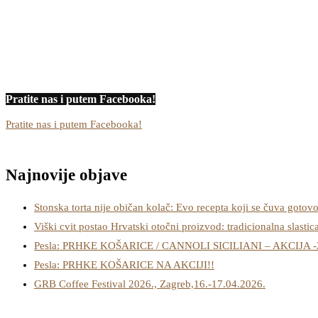
Pratite nas i putem Facebooka!
Pratite nas i putem Facebooka!
Najnovije objave
Stonska torta nije običan kolač: Evo recepta koji se čuva gotov
Viški cvit postao Hrvatski otočni proizvod: tradicionalna slastic
Pesla: PRHKE KOŠARICE / CANNOLI SICILIANI – AKCIJA 
Pesla: PRHKE KOŠARICE NA AKCIJI!!
GRB Coffee Festival 2026., Zagreb,16.-17.04.2026.