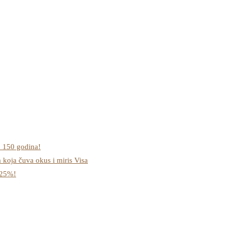
o 150 godina!
a koja čuva okus i miris Visa
-25%!