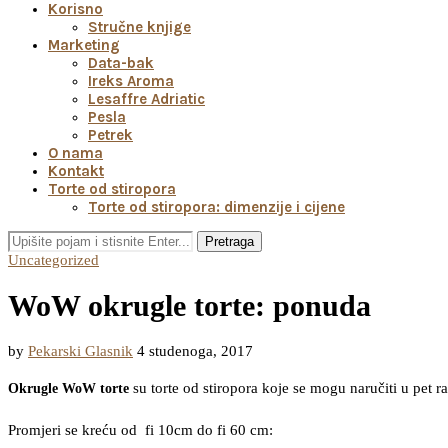
Korisno
Stručne knjige
Marketing
Data-bak
Ireks Aroma
Lesaffre Adriatic
Pesla
Petrek
O nama
Kontakt
Torte od stiropora
Torte od stiropora: dimenzije i cijene
Pretraga
Uncategorized
WoW okrugle torte: ponuda
by
Pekarski Glasnik
4 studenoga, 2017
su torte od stiropora koje se mogu naručiti u pet raz
Okrugle WoW torte
Promjeri se kreću od fi 10cm do fi 60 cm: