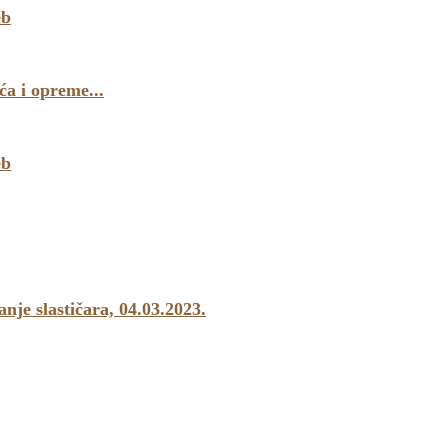
eb
a i opreme...
eb
e slastičara, 04.03.2023.