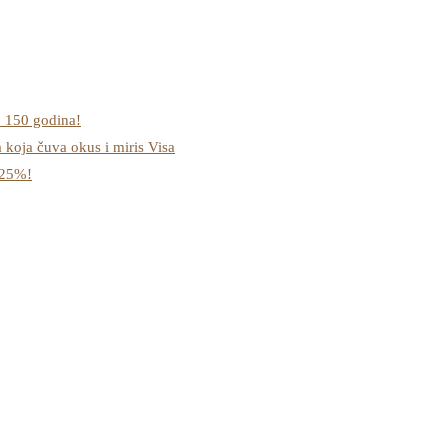
o 150 godina!
a koja čuva okus i miris Visa
-25%!