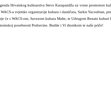
genda Hrvatskog kulinarstva Stevo Karapandža uz vrsne promotore kul
CS-a svjetske organizacije kuhara i slastičara, Sarkis Yacoubian, preds
rje će s WACS-om, Savezom kuhara Malte, te Udrugom Renato kuhari bez
stronomskoj posebnosti Podravine. Budite i Vi dionikom te naše priče!