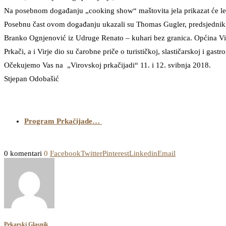
Na posebnom događanju „cooking show“ maštovita jela prikazat će le
Posebnu čast ovom događanju ukazali su Thomas Gugler, predsjednik WA
Branko Ognjenović iz Udruge Renato – kuhari bez granica. Općina Vi
Prkači, a i Virje dio su čarobne priče o turističkoj, slastičarskoj i ga
Očekujemo Vas na „Virovskoj prkačijadi“ 11. i 12. svibnja 2018.
Stjepan Odobašić
Program Prkačijade…
0 komentari
0
Facebook
Twitter
Pinterest
Linkedin
Email
Pekarski Glasnik