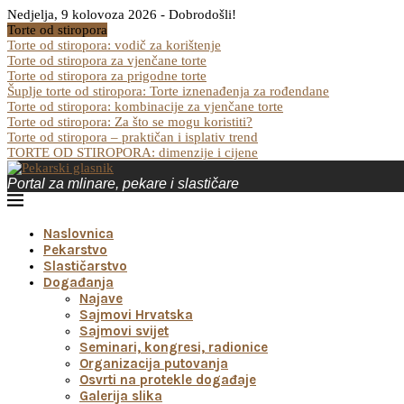
Nedjelja, 9 kolovoza 2026 - Dobrodošli!
Torte od stiropora
Torte od stiropora: vodič za korištenje
Torte od stiropora za vjenčane torte
Torte od stiropora za prigodne torte
Šuplje torte od stiropora: Torte iznenađenja za rođendane
Torte od stiropora: kombinacije za vjenčane torte
Torte od stiropora: Za što se mogu koristiti?
Torte od stiropora – praktičan i isplativ trend
TORTE OD STIROPORA: dimenzije i cijene
Portal za mlinare, pekare i slastičare
Naslovnica
Pekarstvo
Slastičarstvo
Događanja
Najave
Sajmovi Hrvatska
Sajmovi svijet
Seminari, kongresi, radionice
Organizacija putovanja
Osvrti na protekle događaje
Galerija slika