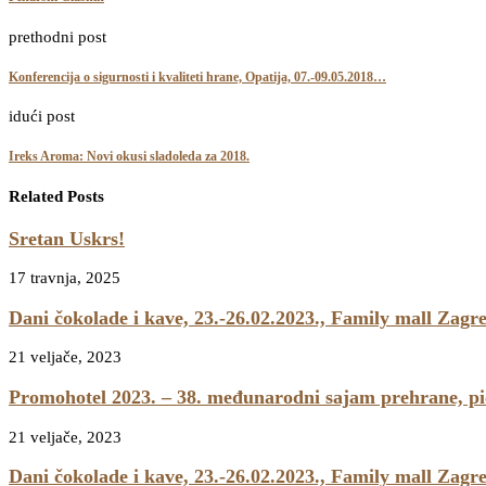
prethodni post
Konferencija o sigurnosti i kvaliteti hrane, Opatija, 07.-09.05.2018…
idući post
Ireks Aroma: Novi okusi sladoleda za 2018.
Related Posts
Sretan Uskrs!
17 travnja, 2025
Dani čokolade i kave, 23.-26.02.2023., Family mall Zagr
21 veljače, 2023
Promohotel 2023. – 38. međunarodni sajam prehrane, pić
21 veljače, 2023
Dani čokolade i kave, 23.-26.02.2023., Family mall Zagr