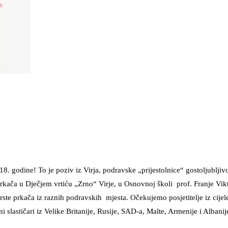
18. godine! To je poziv iz Virja, podravske „prijestolnice“ gostoljublj
kača u Dječjem vrtiću „Zrno“ Virje, u Osnovnoj školi prof. Franje Vikto
rste prkača iz raznih podravskih mjesta. Očekujemo posjetitelje iz cijel
 slastičari iz Velike Britanije, Rusije, SAD-a, Malte, Armenije i Albanij