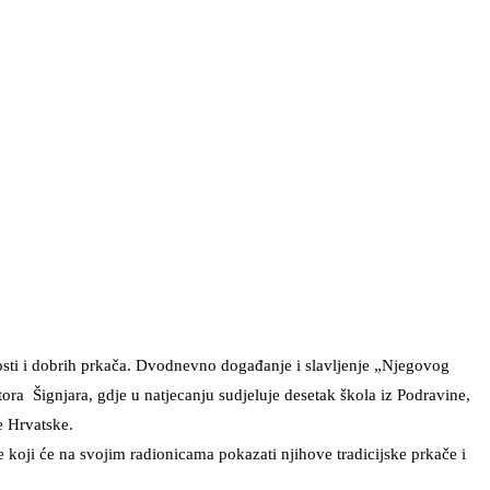
ivosti i dobrih prkača. Dvodnevno događanje i slavljenje „Njegovog
ra Šignjara, gdje u natjecanju sudjeluje desetak škola iz Podravine,
e Hrvatske.
e koji će na svojim radionicama pokazati njihove tradicijske prkače i