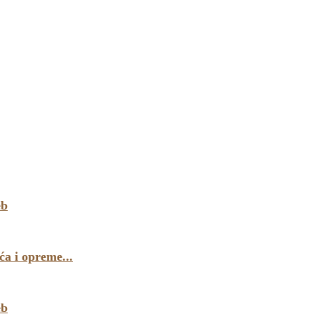
eb
a i opreme...
eb