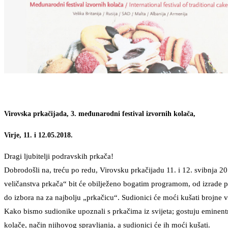
Virovska prkačijada, 3. međunarodni festival izvornih kolača,
Virje, 11. i 12.05.2018.
Dragi ljubitelji podravskih prkača!
Dobrodošli na, treću po redu, Virovsku prkačijadu 11. i 12. svibnja 20
veličanstva prkača“ bit će obilježeno bogatim programom, od izrade pr
do izbora na za najbolju „prkačicu“. Sudionici će moći kušati brojne v
Kako bismo sudionike upoznali s prkačima iz svijeta; gostuju eminentni
kolače, način njihovog spravljanja, a sudionici će ih moći kušati.