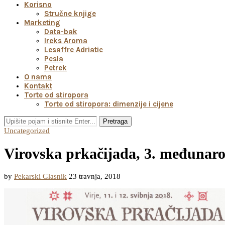
Korisno
Stručne knjige
Marketing
Data-bak
Ireks Aroma
Lesaffre Adriatic
Pesla
Petrek
O nama
Kontakt
Torte od stiropora
Torte od stiropora: dimenzije i cijene
Pretraga
Uncategorized
Virovska prkačijada, 3. međunarodn
by
Pekarski Glasnik
23 travnja, 2018