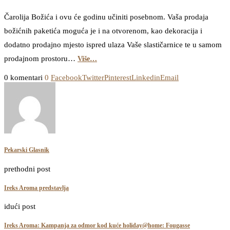
Čarolija Božića i ovu će godinu učiniti posebnom. Vaša prodaja
božićnih paketića moguća je i na otvorenom, kao dekoracija i
dodatno prodajno mjesto ispred ulaza Vaše slastičarnice te u samom
prodajnom prostoru…
Više…
0 komentari
0
Facebook
Twitter
Pinterest
Linkedin
Email
Pekarski Glasnik
prethodni post
Ireks Aroma predstavlja
idući post
Ireks Aroma: Kampanja za odmor kod kuće holiday@home: Fougasse