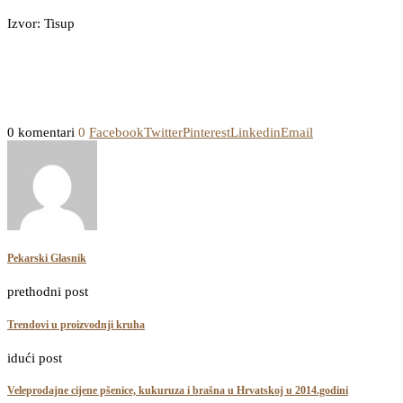
Izvor: Tisup
0 komentari
0
Facebook
Twitter
Pinterest
Linkedin
Email
Pekarski Glasnik
prethodni post
Trendovi u proizvodnji kruha
idući post
Veleprodajne cijene pšenice, kukuruza i brašna u Hrvatskoj u 2014.godini