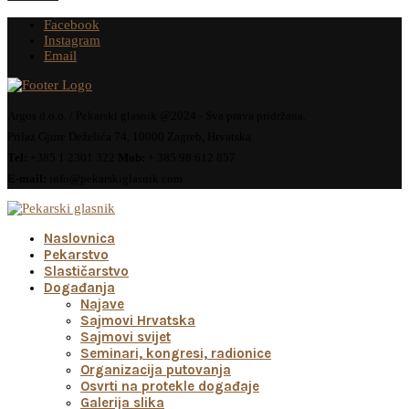
Facebook
Instagram
Email
Argos d.o.o. / Pekarski glasnik @2024 - Sva prava pridržana.
Prilaz Gjure Deželića 74, 10000 Zagreb, Hrvatska
Tel:
+385 1 2301 322
Mob:
+ 385 98 612 857
E-mail:
info@pekarskiglasnik.com
Naslovnica
Pekarstvo
Slastičarstvo
Događanja
Najave
Sajmovi Hrvatska
Sajmovi svijet
Seminari, kongresi, radionice
Organizacija putovanja
Osvrti na protekle događaje
Galerija slika