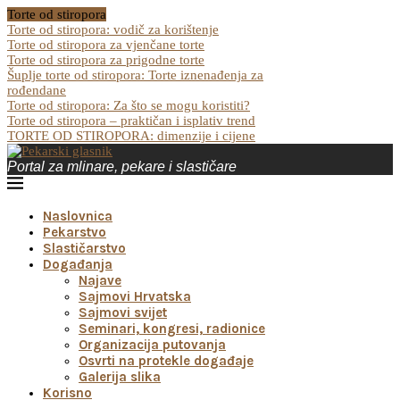
Torte od stiropora
Torte od stiropora: vodič za korištenje
Torte od stiropora za vjenčane torte
Torte od stiropora za prigodne torte
Šuplje torte od stiropora: Torte iznenađenja za
rođendane
Torte od stiropora: Za što se mogu koristiti?
Torte od stiropora – praktičan i isplativ trend
TORTE OD STIROPORA: dimenzije i cijene
Portal za mlinare, pekare i slastičare
Naslovnica
Pekarstvo
Slastičarstvo
Događanja
Najave
Sajmovi Hrvatska
Sajmovi svijet
Seminari, kongresi, radionice
Organizacija putovanja
Osvrti na protekle događaje
Galerija slika
Korisno