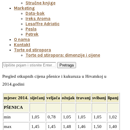
Stručne knjige
Marketing
Data-bak
Ireks Aroma
Lesaffre Adriatic
Pesla
Petrek
O nama
Kontakt
Torte od stiropora
Torte od stiropora: dimenzije i cijene
Pretraga
Pregled otkupnih cijena pšenice i kukuruza u Hrvatskoj u
2014.godini
mjesec 2014.
siječanj
veljača
ožujak
travanj
svibanj
lipanj
PŠENICA
min
1,05
0,78
1,05
1,05
1,05
1,02
max
1,45
1,45
1,48
1,46
1,50
1,40