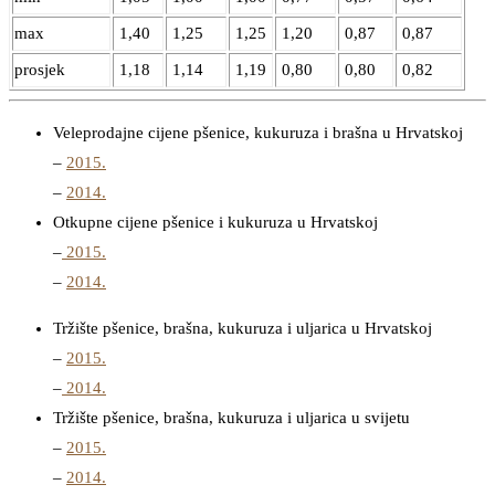
max
1,40
1,25
1,25
1,20
0,87
0,87
prosjek
1,18
1,14
1,19
0,80
0,80
0,82
Veleprodajne cijene pšenice, kukuruza i brašna u Hrvatskoj
–
2015.
–
2014.
Otkupne cijene pšenice i kukuruza u Hrvatskoj
–
2015.
–
2014.
Tržište pšenice, brašna, kukuruza i uljarica u Hrvatskoj
–
2015.
–
2014.
Tržište pšenice, brašna, kukuruza i uljarica u svijetu
–
2015.
–
2014.