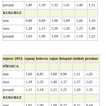
prosjek
1,40
1,39
1,32
1,41
1,40
1,11
KUKURUZ
min
0,80
0,89
1,00
1,00
1,00
1,10
max
1,20
1,15
1,20
1,20
1,25
1,40
prosjek
1,03
1,08
1,09
1,16
1,18
1,22
mjesec 2014.
srpanj
kolovoz
rujan
listopad
studeni
prosinac
PŠENICA
min
1,00
0,85
1,08
0,90
1,11
1,05
max
1,29
1,35
1,40
1,37
1,37
1,61
prosjek
1,15
1,18
1,21
1,25
1,20
1,33
KUKURUZ
min
1,05
1,00
1,00
0,77
0,57
0,64