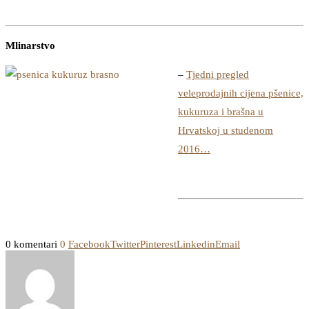
Mlinarstvo
–
Tjedni pregled
veleprodajnih cijena pšenice,
kukuruza i brašna u
Hrvatskoj u studenom
2016…
0 komentari
0
Facebook
Twitter
Pinterest
Linkedin
Email