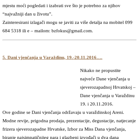
mjestu moći pogledati i izabrati sve što je potrebno za njihov
“najvažniji dan u životu”.
Zainteresirani izlagači mogu se javiti za više detalja na mobitel 099
684 5318 ili e – mailom: bzfokus@gmail.com.
5. Dani vjenčanja u Varaždinu, 19.-20.11.2016….
Nikako ne propustite
najveće Dane vjenčanja u
sjeverozapadnoj Hrvatskoj –
Dane vjenčanja u Varaždinu
19. i 20.11.2016.
Ove godine se Dani vjenčanja održavaju u varaždinskoj Areni.
Modne revije, prigodna prodaja, prezentacije, degustacije, natjecanje
frizera sjeverozapadne Hrvatske, Izbor za Miss Dana vjenčanja,
biranje najsimpatičnijeg para i glazbeni izvođači u dva dana