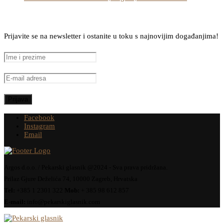
Prijavite se na newsletter i ostanite u toku s najnovijim događanjima!
Facebook
Instagram
Email
Argos d.o.o. / Pekarski glasnik @2024 - Sva prava pridržana.
Prilaz Gjure Deželića 74, 10000 Zagreb, Hrvatska
Tel:
+385 1 2301 322
Mob:
+ 385 98 612 857
E-mail:
info@pekarskiglasnik.com