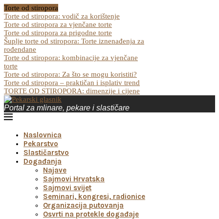
Torte od stiropora
Torte od stiropora: vodič za korištenje
Torte od stiropora za vjenčane torte
Torte od stiropora za prigodne torte
Šuplje torte od stiropora: Torte iznenađenja za
rođendane
Torte od stiropora: kombinacije za vjenčane
torte
Torte od stiropora: Za što se mogu koristiti?
Torte od stiropora – praktičan i isplativ trend
TORTE OD STIROPORA: dimenzije i cijene
Portal za mlinare, pekare i slastičare
Naslovnica
Pekarstvo
Slastičarstvo
Događanja
Najave
Sajmovi Hrvatska
Sajmovi svijet
Seminari, kongresi, radionice
Organizacija putovanja
Osvrti na protekle događaje