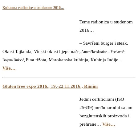
Kuhaona radionice u studenom 2016…
Teme radionica u studenom
2016…
–
Savršeni burger i steak,
Okusi Tajlanda,
Vinski okusi lijepe naše
,
Američke slastice –
Predavač:
Fina rižota
,
Marokanska kuhinja
,
Kuhinja Indije
…
Bojana Bukvić,
Više…
Gluten free expo 2016., 19.-22.11.2016., Rimini
Jedini certificirani (ISO
25639) međunarodni sajam
bezglutenskih proizvoda i
prehrane…
Više…