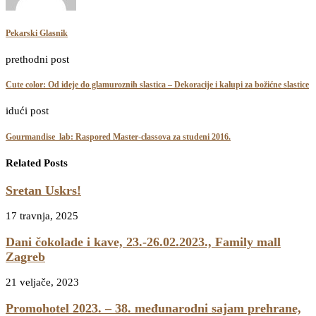
Pekarski Glasnik
prethodni post
Cute color: Od ideje do glamuroznih slastica – Dekoracije i kalupi za božićne slastice
idući post
Gourmandise_lab: Raspored Master-classova za studeni 2016.
Related Posts
Sretan Uskrs!
17 travnja, 2025
Dani čokolade i kave, 23.-26.02.2023., Family mall
Zagreb
21 veljače, 2023
Promohotel 2023. – 38. međunarodni sajam prehrane,