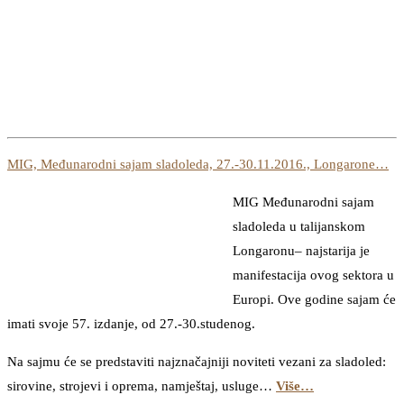
MIG, Međunarodni sajam sladoleda, 27.-30.11.2016., Longarone…
MIG Međunarodni sajam
sladoleda u talijanskom
Longaronu– najstarija je
manifestacija ovog sektora u
Europi. Ove godine sajam će
imati svoje 57. izdanje, od 27.-30.studenog.
Na sajmu će se predstaviti najznačajniji noviteti vezani za sladoled:
sirovine, strojevi i oprema, namještaj, usluge…
Više…