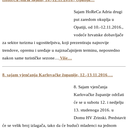
Sajam HoReCa Adria drugi
put zaredom okuplja u
Opatiji, od 10.-12.11.2016.,
vodeće hrvatske dobavljače
za sektor turizma i ugostiteljstva, koji prezentiraju najnovije
trendove, opremu i uređaje u najznačajnijem terminu, neposredno
nakon same turističke sezone…
Više…
8. sajam vjenčanja Karlovačke županije, 12.-13.11.2016….
8. Sajam vjenčanja
Karlovačke županije održati
će se u subotu 12. i nedjelju
13. studenoga 2016. u
Domu HV Zrinski. Predstavit
će se velik broj izlagača, tako da će budući mladenci na jednom