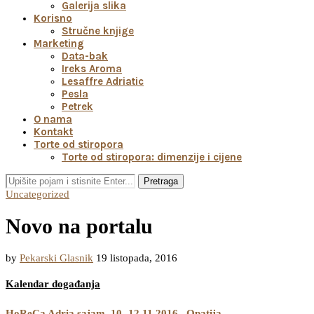
Galerija slika
Korisno
Stručne knjige
Marketing
Data-bak
Ireks Aroma
Lesaffre Adriatic
Pesla
Petrek
O nama
Kontakt
Torte od stiropora
Torte od stiropora: dimenzije i cijene
Pretraga
Uncategorized
Novo na portalu
by
Pekarski Glasnik
19 listopada, 2016
Kalendar događanja
HoReCa Adria sajam, 10.-12.11.2016., Opatija…