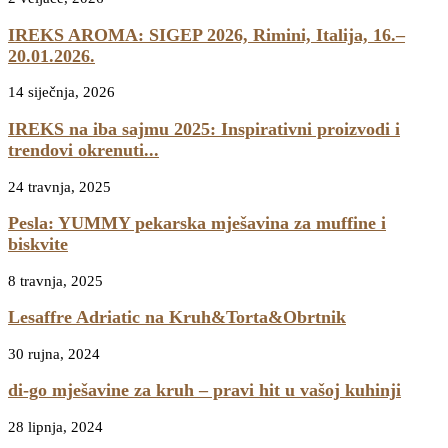
IREKS AROMA: SIGEP 2026, Rimini, Italija, 16.–
20.01.2026.
14 siječnja, 2026
IREKS na iba sajmu 2025: Inspirativni proizvodi i
trendovi okrenuti...
24 travnja, 2025
Pesla: YUMMY pekarska mješavina za muffine i
biskvite
8 travnja, 2025
Lesaffre Adriatic na Kruh&Torta&Obrtnik
30 rujna, 2024
di-go mješavine za kruh – pravi hit u vašoj kuhinji
28 lipnja, 2024