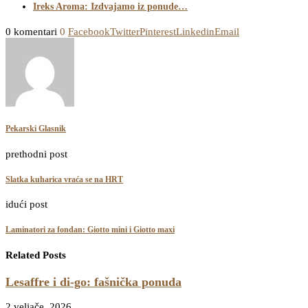
Ireks Aroma: Izdvajamo iz ponude…
0 komentari
0
Facebook
Twitter
Pinterest
Linkedin
Email
Pekarski Glasnik
prethodni post
Slatka kuharica vraća se na HRT
idući post
Laminatori za fondan: Giotto mini i Giotto maxi
Related Posts
Lesaffre i di-go: fašnička ponuda
2 veljače, 2026