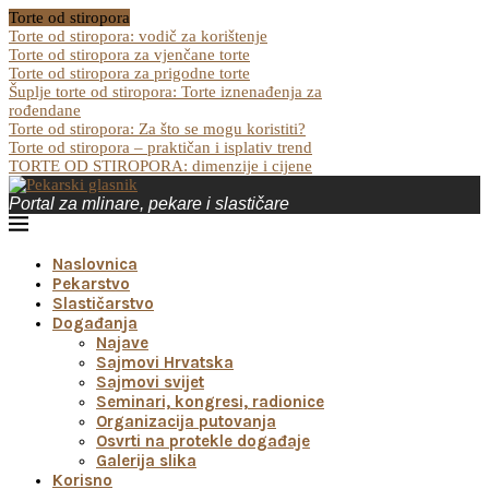
Torte od stiropora
Torte od stiropora: vodič za korištenje
Torte od stiropora za vjenčane torte
Torte od stiropora za prigodne torte
Šuplje torte od stiropora: Torte iznenađenja za
rođendane
Torte od stiropora: Za što se mogu koristiti?
Torte od stiropora – praktičan i isplativ trend
TORTE OD STIROPORA: dimenzije i cijene
Portal za mlinare, pekare i slastičare
Naslovnica
Pekarstvo
Slastičarstvo
Događanja
Najave
Sajmovi Hrvatska
Sajmovi svijet
Seminari, kongresi, radionice
Organizacija putovanja
Osvrti na protekle događaje
Galerija slika
Korisno