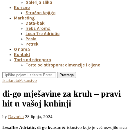
Galerija slika
Korisno
Stručne knjige
Marketing
Data-bak
Ireks Aroma
Lesaffre Adriatic
Pesla
Petrek
O nama
Kontakt
Torte od stiropora
Torte od stiropora: dimenzije i cijene
Pretraga
Istaknuto
Pekarstvo
di-go mješavine za kruh – pravi
hit u vašoj kuhinji
by
Davorka
28 lipnja, 2024
Lesaffre Adriatic, di-go kvasac
& iskustvo koje je već osvojilo srca