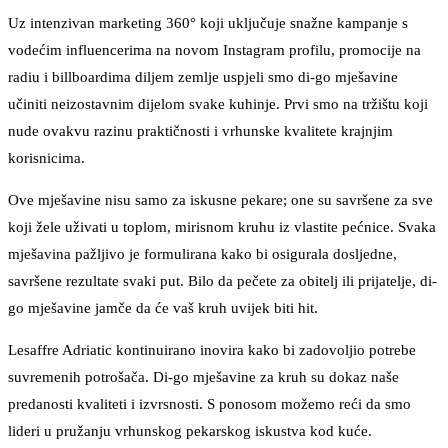
Uz intenzivan marketing 360° koji uključuje snažne kampanje s
vodećim influencerima na novom Instagram profilu, promocije na
radiu i billboardima diljem zemlje uspjeli smo di-go mješavine
učiniti neizostavnim dijelom svake kuhinje. Prvi smo na tržištu koji
nude ovakvu razinu praktičnosti i vrhunske kvalitete krajnjim
korisnicima.
Ove mješavine nisu samo za iskusne pekare; one su savršene za sve
koji žele uživati u toplom, mirisnom kruhu iz vlastite pećnice. Svaka
mješavina pažljivo je formulirana kako bi osigurala dosljedne,
savršene rezultate svaki put. Bilo da pečete za obitelj ili prijatelje, di-
go mješavine jamče da će vaš kruh uvijek biti hit.
Lesaffre Adriatic kontinuirano inovira kako bi zadovoljio potrebe
suvremenih potrošača. Di-go mješavine za kruh su dokaz naše
predanosti kvaliteti i izvrsnosti. S ponosom možemo reći da smo
lideri u pružanju vrhunskog pekarskog iskustva kod kuće.