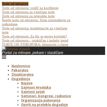
Torte od stiropora
Torte od stiropora: vodič za korištenje
Torte od stiropora za vjenčane torte
Torte od stiropora za prigodne torte
Šuplje torte od stiropora: Torte iznenađenja za
rođendane
Torte od stiropora: kombinacije za vjenčane
torte
Torte od stiropora: Za što se mogu koristiti?
Torte od stiropora – praktičan i isplativ trend
TORTE OD STIROPORA: dimenzije i cijene
Portal za mlinare, pekare i slastičare
Naslovnica
Pekarstvo
Slastičarstvo
Događanja
Najave
Sajmovi Hrvatska
Sajmovi svijet
Seminari, kongresi, radionice
Organizacija putovanja
Osvrti na protekle događaje