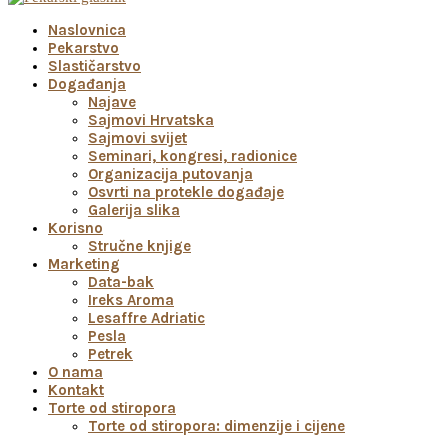
Naslovnica
Pekarstvo
Slastičarstvo
Događanja
Najave
Sajmovi Hrvatska
Sajmovi svijet
Seminari, kongresi, radionice
Organizacija putovanja
Osvrti na protekle događaje
Galerija slika
Korisno
Stručne knjige
Marketing
Data-bak
Ireks Aroma
Lesaffre Adriatic
Pesla
Petrek
O nama
Kontakt
Torte od stiropora
Torte od stiropora: dimenzije i cijene