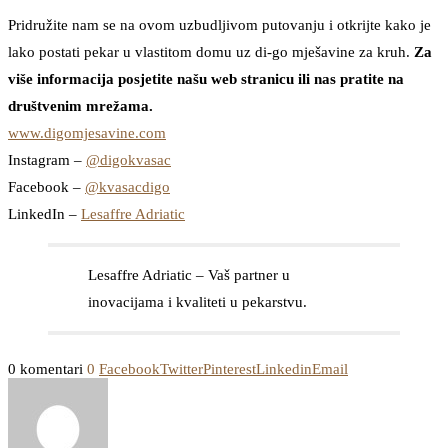
Pridružite nam se na ovom uzbudljivom putovanju i otkrijte kako je
lako postati pekar u vlastitom domu uz di-go mješavine za kruh.
Za
više informacija posjetite našu web stranicu ili nas pratite na
društvenim mrežama.
www.digomjesavine.com
Instagram –
@digokvasac
Facebook –
@kvasacdigo
LinkedIn –
Lesaffre Adriatic
Lesaffre Adriatic – Vaš partner u
inovacijama i kvaliteti u pekarstvu.
0 komentari
0
Facebook
Twitter
Pinterest
Linkedin
Email