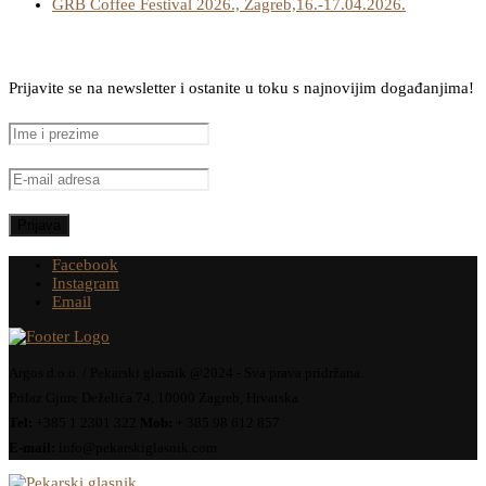
GRB Coffee Festival 2026., Zagreb,16.-17.04.2026.
Prijavite se na newsletter i ostanite u toku s najnovijim događanjima!
Facebook
Instagram
Email
Argos d.o.o. / Pekarski glasnik @2024 - Sva prava pridržana.
Prilaz Gjure Deželića 74, 10000 Zagreb, Hrvatska
Tel:
+385 1 2301 322
Mob:
+ 385 98 612 857
E-mail:
info@pekarskiglasnik.com