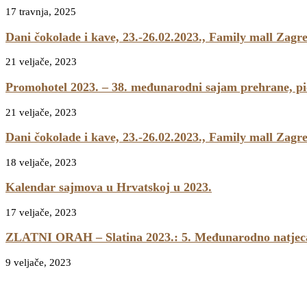
17 travnja, 2025
Dani čokolade i kave, 23.-26.02.2023., Family mall Zagr
21 veljače, 2023
Promohotel 2023. – 38. međunarodni sajam prehrane, pić
21 veljače, 2023
Dani čokolade i kave, 23.-26.02.2023., Family mall Zagr
18 veljače, 2023
Kalendar sajmova u Hrvatskoj u 2023.
17 veljače, 2023
ZLATNI ORAH – Slatina 2023.: 5. Međunarodno natjecanj
9 veljače, 2023