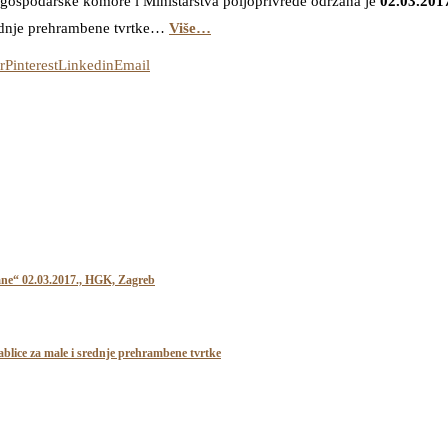
gospodarske komore i Ministarstva poljoprivrede održana je
02.03.201
srednje prehrambene tvrtke…
Više…
r
Pinterest
Linkedin
Email
rane“ 02.03.2017., HGK, Zagreb
tablice za male i srednje prehrambene tvrtke