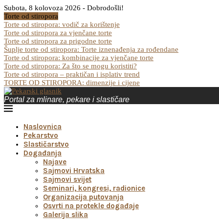
Subota, 8 kolovoza 2026 - Dobrodošli!
Torte od stiropora
Torte od stiropora: vodič za korištenje
Torte od stiropora za vjenčane torte
Torte od stiropora za prigodne torte
Šuplje torte od stiropora: Torte iznenađenja za rođendane
Torte od stiropora: kombinacije za vjenčane torte
Torte od stiropora: Za što se mogu koristiti?
Torte od stiropora – praktičan i isplativ trend
TORTE OD STIROPORA: dimenzije i cijene
Portal za mlinare, pekare i slastičare
Naslovnica
Pekarstvo
Slastičarstvo
Događanja
Najave
Sajmovi Hrvatska
Sajmovi svijet
Seminari, kongresi, radionice
Organizacija putovanja
Osvrti na protekle događaje
Galerija slika