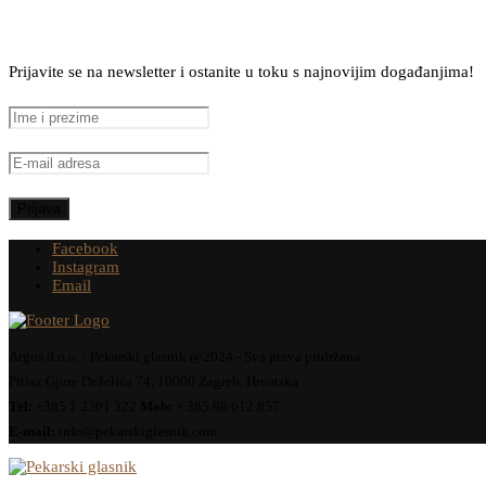
Prijavite se na newsletter i ostanite u toku s najnovijim događanjima!
Facebook
Instagram
Email
Argos d.o.o. / Pekarski glasnik @2024 - Sva prava pridržana.
Prilaz Gjure Deželića 74, 10000 Zagreb, Hrvatska
Tel:
+385 1 2301 322
Mob:
+ 385 98 612 857
E-mail:
info@pekarskiglasnik.com