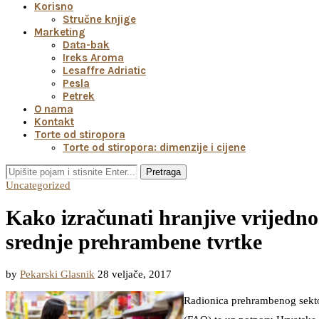
Korisno
Stručne knjige
Marketing
Data-bak
Ireks Aroma
Lesaffre Adriatic
Pesla
Petrek
O nama
Kontakt
Torte od stiropora
Torte od stiropora: dimenzije i cijene
Pretraga
Uncategorized
Kako izračunati hranjive vrijednos
srednje prehrambene tvrtke
by
Pekarski Glasnik
28 veljače, 2017
Radionica prehrambenog sekt