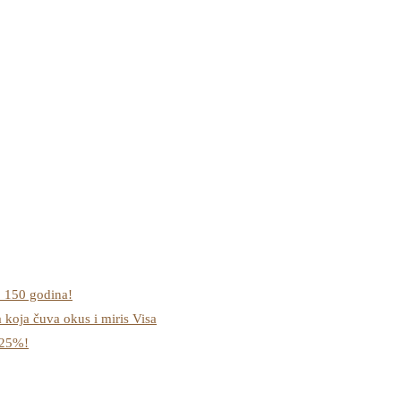
o 150 godina!
a koja čuva okus i miris Visa
-25%!