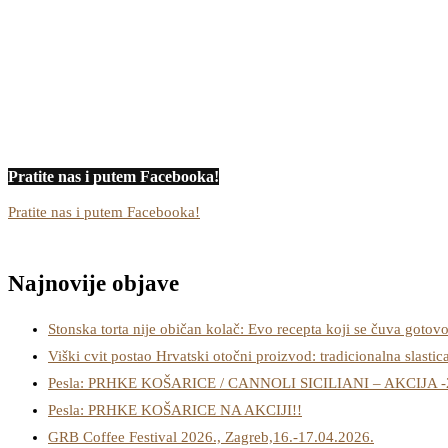
Pratite nas i putem Facebooka!
Pratite nas i putem Facebooka!
Najnovije objave
Stonska torta nije običan kolač: Evo recepta koji se čuva gotov
Viški cvit postao Hrvatski otočni proizvod: tradicionalna slastic
Pesla: PRHKE KOŠARICE / CANNOLI SICILIANI – AKCIJA 
Pesla: PRHKE KOŠARICE NA AKCIJI!!
GRB Coffee Festival 2026., Zagreb,16.-17.04.2026.