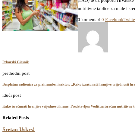
(FAO) te uz potporu Hrvatske 
nutritivne tablice za male i 
0 komentari
0
Facebook
Twitte
Pekarski Glasnik
prethodni post
Besplatna radionica za prehrambeni sektor: „Kako izračunati hranjive vrijednosti h
idući post
Kako izračunati hranjive vrijednosti hrane: Predstavljen Vodič za izračun nutritivne 
Related Posts
Sretan Uskrs!