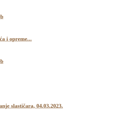
eb
a i opreme...
eb
e slastičara, 04.03.2023.