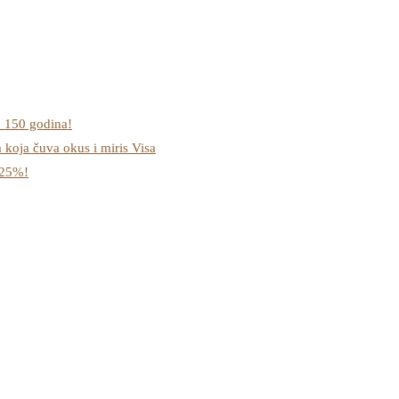
o 150 godina!
a koja čuva okus i miris Visa
-25%!