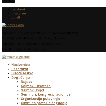
Facebook
Instagram
Email
Argos d.o.o. / Pekarski glasnik @2024 - Sva prava pridržana.
Prilaz Gjure Deželića 74, 10000 Zagreb, Hrvatska
Tel:
+385 1 2301 322
Mob:
+ 385 98 612 857
E-mail:
info@pekarskiglasnik.com
Naslovnica
Pekarstvo
Slastičarstvo
Događanja
Najave
Sajmovi Hrvatska
Sajmovi svijet
Seminari, kongresi, radionice
Organizacija putovanja
Osvrti na protekle događaje