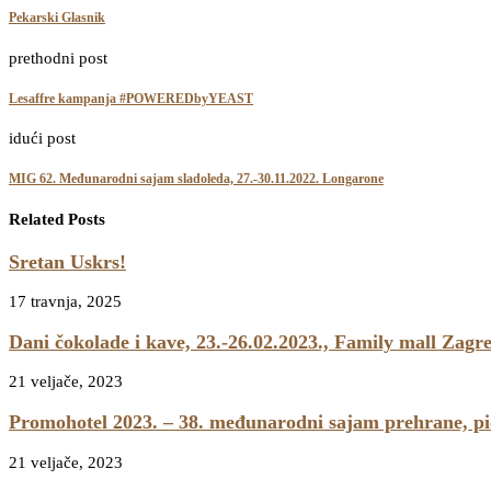
Pekarski Glasnik
prethodni post
Lesaffre kampanja #POWEREDbyYEAST
idući post
MIG 62. Međunarodni sajam sladoleda, 27.-30.11.2022. Longarone
Related Posts
Sretan Uskrs!
17 travnja, 2025
Dani čokolade i kave, 23.-26.02.2023., Family mall Zagr
21 veljače, 2023
Promohotel 2023. – 38. međunarodni sajam prehrane, pić
21 veljače, 2023