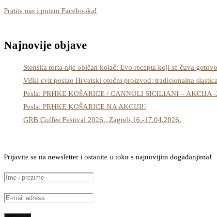
Pratite nas i putem Facebooka!
Najnovije objave
Stonska torta nije običan kolač: Evo recepta koji se čuva gotov
Viški cvit postao Hrvatski otočni proizvod: tradicionalna slastic
Pesla: PRHKE KOŠARICE / CANNOLI SICILIANI – AKCIJA 
Pesla: PRHKE KOŠARICE NA AKCIJI!!
GRB Coffee Festival 2026., Zagreb,16.-17.04.2026.
Prijavite se na newsletter i ostanite u toku s najnovijim događanjima!