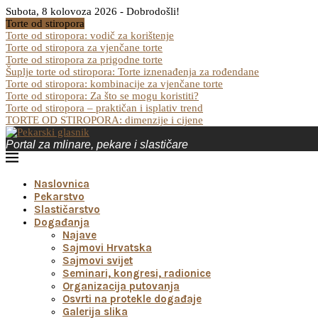
Subota, 8 kolovoza 2026 - Dobrodošli!
Torte od stiropora
Torte od stiropora: vodič za korištenje
Torte od stiropora za vjenčane torte
Torte od stiropora za prigodne torte
Šuplje torte od stiropora: Torte iznenađenja za rođendane
Torte od stiropora: kombinacije za vjenčane torte
Torte od stiropora: Za što se mogu koristiti?
Torte od stiropora – praktičan i isplativ trend
TORTE OD STIROPORA: dimenzije i cijene
Portal za mlinare, pekare i slastičare
Naslovnica
Pekarstvo
Slastičarstvo
Događanja
Najave
Sajmovi Hrvatska
Sajmovi svijet
Seminari, kongresi, radionice
Organizacija putovanja
Osvrti na protekle događaje
Galerija slika