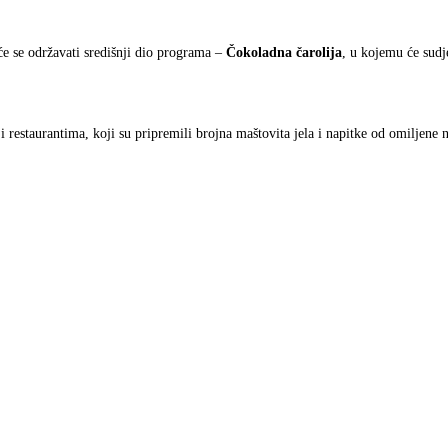
 će se održavati središnji dio programa –
Čokoladna čarolija
, u kojemu će sudje
.
restaurantima, koji su pripremili brojna maštovita jela i napitke od omiljene 