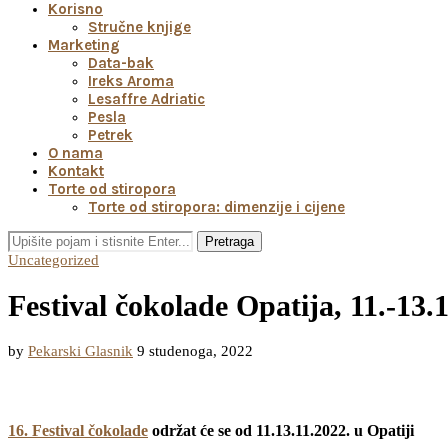
Korisno
Stručne knjige
Marketing
Data-bak
Ireks Aroma
Lesaffre Adriatic
Pesla
Petrek
O nama
Kontakt
Torte od stiropora
Torte od stiropora: dimenzije i cijene
Pretraga
Uncategorized
Festival čokolade Opatija, 11.-13.
by
Pekarski Glasnik
9 studenoga, 2022
16. Festival čokolade
održat će se od 11.13.11.2022. u Opatiji