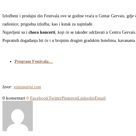
I
zložbeni i prodajni dio Festivala ove se godine vraća u Centar Gervais, gdje
radionice, prigodna izložba, kao i kutak za najmlađe.
Najavljeni su i
choco koncerti
, koji će se također održavati u Centru Gervais
Popratnih događanja bit će i u brojnim drugim gradskim hotelima, kavanama i 
Program Festivala…
Izvor:
visitopatija.com
0 komentari
0
Facebook
Twitter
Pinterest
Linkedin
Email