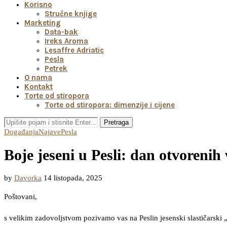
Korisno
Stručne knjige
Marketing
Data-bak
Ireks Aroma
Lesaffre Adriatic
Pesla
Petrek
O nama
Kontakt
Torte od stiropora
Torte od stiropora: dimenzije i cijene
Pretraga
Događanja
Najave
Pesla
Boje jeseni u Pesli: dan otvorenih 
by
Davorka
14 listopada, 2025
Poštovani,
s velikim zadovoljstvom pozivamo vas na Peslin jesenski slastičarski 