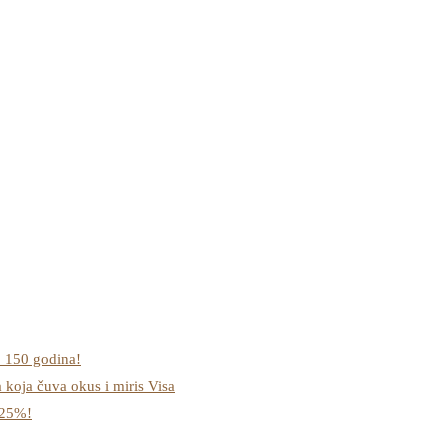
o 150 godina!
a koja čuva okus i miris Visa
-25%!