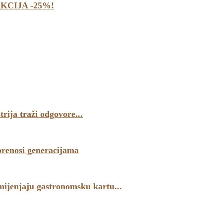
AKCIJA -25%!
ija traži odgovore...
 prenosi generacijama
mijenjaju gastronomsku kartu...