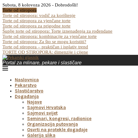
Subota, 8 kolovoza 2026 - Dobrodošli!
Torte od stiropora
Torte od stiropora: vodič za korištenje
Torte od stiropora za vjenčane torte
Torte od stiropora za prigodne torte
Šuplje torte od stiropora: Torte iznenađenja za rođendane
Torte od stiropora: kombinacije za vjenčane torte
Torte od stiropora: Za što se mogu koristiti?
Torte od stiropora – praktičan i isplativ trend
TORTE OD STIROPORA: dimenzije i cijene
Portal za mlinare, pekare i slastičare
Naslovnica
Pekarstvo
Slastičarstvo
Događanja
Najave
Sajmovi Hrvatska
Sajmovi svijet
Seminari, kongresi, radionice
Organizacija putovanja
Osvrti na protekle događaje
Galerija slika