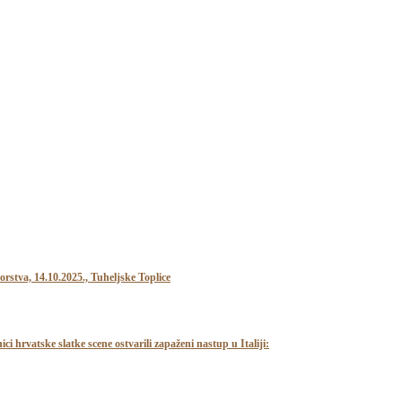
stva, 14.10.2025., Tuheljske Toplice
 hrvatske slatke scene ostvarili zapaženi nastup u Italiji: