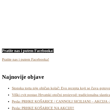
Pratite nas i putem Facebooka!
Pratite nas i putem Facebooka!
Najnovije objave
Stonska torta nije običan kolač: Evo recepta koji se čuva gotov
Viški cvit postao Hrvatski otočni proizvod: tradicionalna slastic
Pesla: PRHKE KOŠARICE / CANNOLI SICILIANI – AKCIJA 
Pesla: PRHKE KOŠARICE NA AKCIJI!!