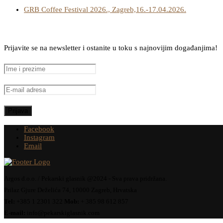
GRB Coffee Festival 2026., Zagreb,16.-17.04.2026.
Prijavite se na newsletter i ostanite u toku s najnovijim događanjima!
Facebook
Instagram
Email
Argos d.o.o. / Pekarski glasnik @2024 - Sva prava pridržana.
Prilaz Gjure Deželića 74, 10000 Zagreb, Hrvatska
Tel:
+385 1 2301 322
Mob:
+ 385 98 612 857
E-mail:
info@pekarskiglasnik.com