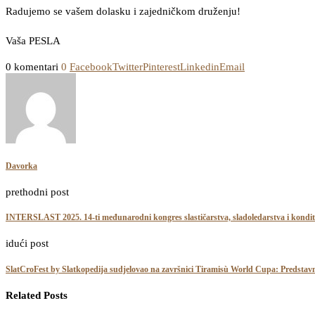
Radujemo se vašem dolasku i zajedničkom druženju!
Vaša PESLA
0 komentari
0
Facebook
Twitter
Pinterest
Linkedin
Email
Davorka
prethodni post
INTERSLAST 2025. 14-ti međunarodni kongres slastičarstva, sladoledarstva i konditor
idući post
SlatCroFest by Slatkopedija sudjelovao na završnici Tiramisù World Cupa: Predstavnici
Related Posts