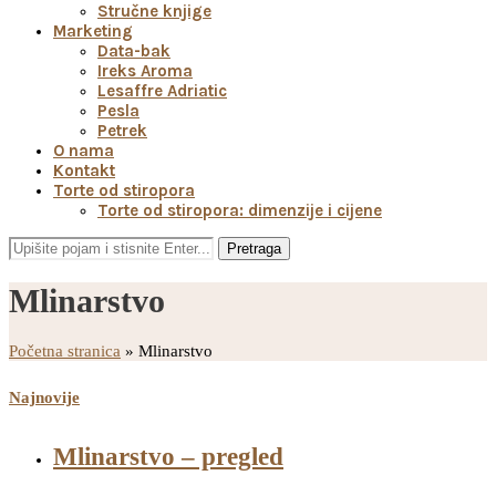
Stručne knjige
Marketing
Data-bak
Ireks Aroma
Lesaffre Adriatic
Pesla
Petrek
O nama
Kontakt
Torte od stiropora
Torte od stiropora: dimenzije i cijene
Pretraga
Mlinarstvo
Početna stranica
»
Mlinarstvo
Najnovije
Mlinarstvo – pregled