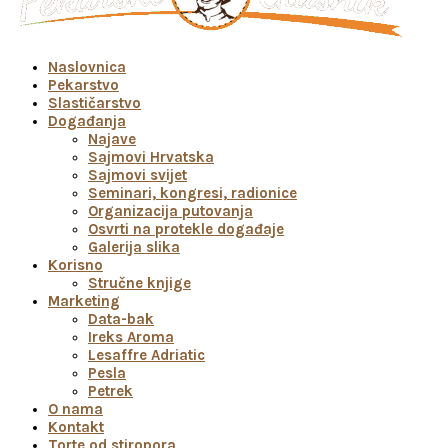
Naslovnica
Pekarstvo
Slastičarstvo
Događanja
Najave
Sajmovi Hrvatska
Sajmovi svijet
Seminari, kongresi, radionice
Organizacija putovanja
Osvrti na protekle događaje
Galerija slika
Korisno
Stručne knjige
Marketing
Data-bak
Ireks Aroma
Lesaffre Adriatic
Pesla
Petrek
O nama
Kontakt
Torte od stiropora