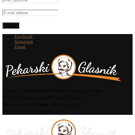
Facebook
Instagram
Email
Argos d.o.o. / Pekarski glasnik @2024 - Sva prava pridržana.
Prilaz Gjure Deželića 74, 10000 Zagreb, Hrvatska
Tel:
+385 1 2301 322
Mob:
+ 385 98 612 857
E-mail:
info@pekarskiglasnik.com