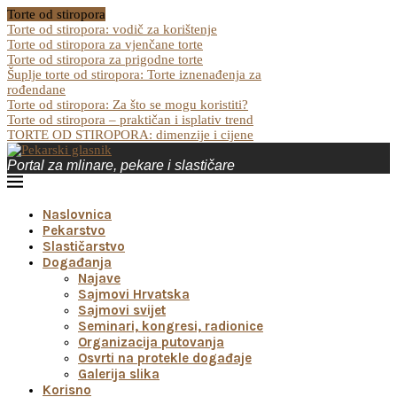
Torte od stiropora
Torte od stiropora: vodič za korištenje
Torte od stiropora za vjenčane torte
Torte od stiropora za prigodne torte
Šuplje torte od stiropora: Torte iznenađenja za
rođendane
Torte od stiropora: Za što se mogu koristiti?
Torte od stiropora – praktičan i isplativ trend
TORTE OD STIROPORA: dimenzije i cijene
Portal za mlinare, pekare i slastičare
Naslovnica
Pekarstvo
Slastičarstvo
Događanja
Najave
Sajmovi Hrvatska
Sajmovi svijet
Seminari, kongresi, radionice
Organizacija putovanja
Osvrti na protekle događaje
Galerija slika
Korisno